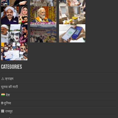
Categories
⚠️ क्राइम
घुरुवा की माटी
देश
🌐 दुनिया
🏢 रायपुर