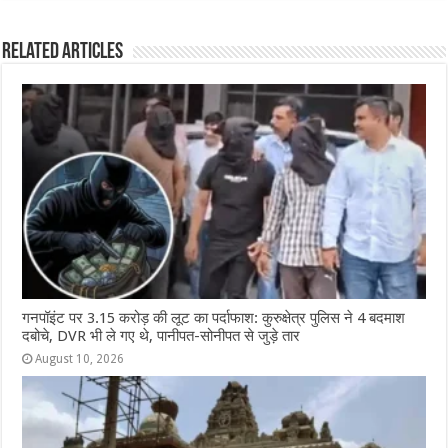
c
at
ss
itt
e
ar
e
s
e
e
g
e
Related Articles
b
A
n
r
ra
o
p
g
m
o
p
e
k
r
गनपॉइंट पर 3.15 करोड़ की लूट का पर्दाफाश: कुरुक्षेत्र पुलिस ने 4 बदमाश
दबोचे, DVR भी ले गए थे, पानीपत-सोनीपत से जुड़े तार
August 10, 2026