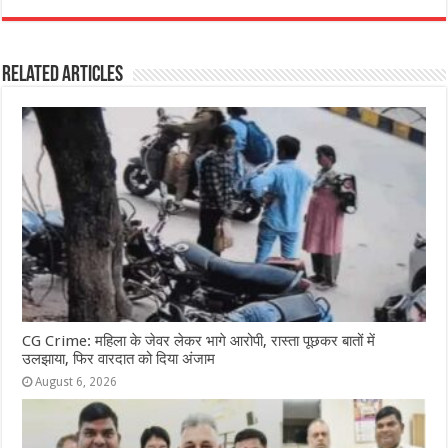
c
at
ss
itt
e
ar
e
s
e
e
g
e
Related Articles
b
A
n
r
ra
o
p
g
m
o
p
e
k
r
CG Crime: महिला के जेवर लेकर भागे आरोपी, रास्ता पूछकर बातों में
उलझाया, फिर वारदात को दिया अंजाम
August 6, 2026