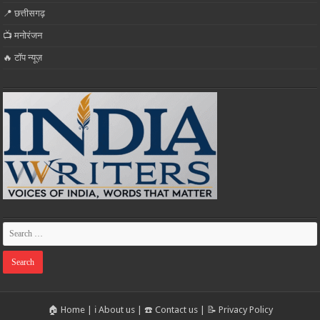
📍 छत्तीसगढ़
📺 मनोरंजन
🔥 टॉप न्यूज़
🏠 Home
|
ℹ️ About us
|
☎️ Contact us
|
📝 Privacy Policy