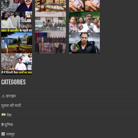
Categories
⚠️ क्राइम
घुरुवा की माटी
देश
🌐 दुनिया
🏢 रायपुर