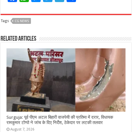
a
h
e
w
el
h
c
at
ss
itt
e
ar
Tags
CG NEWS
e
s
e
e
g
e
b
A
n
r
ra
Related Articles
o
p
g
m
o
p
e
k
r
Surguja: पूर्व पीएम अटल बिहारी वाजपेयी की प्रतिमा में दरार, विधायक
रामकुमार टोप्पो ने जांच के दिए निर्देश, ठेकेदार पर लटकी तलवार
August 7, 2026