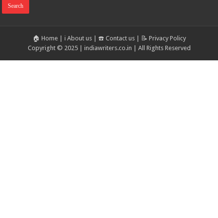
🏠 Home
|
ℹ️ About us
|
☎️ Contact us
|
📝 Privacy Policy
Copyright © 2025 | indiawriters.co.in | All Rights Reserved