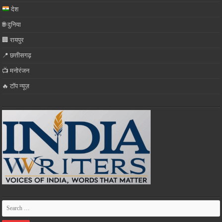
देश
🌐 दुनिया
🏢 रायपुर
📍 छत्तीसगढ़
📺 मनोरंजन
🔥 टॉप न्यूज़