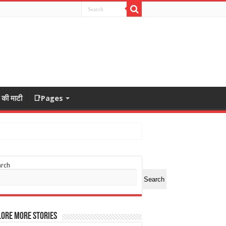
ा की माटी
📑Pages
arch
Search
ore More Stories