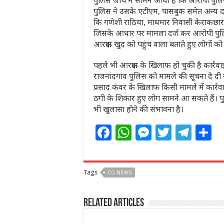
पुलिस जांच में सामने आया है कि आरोपी पुलि
पुलिस ने उसके एटीएम, पासबुक समेत अन्य दस्
कि गणेशी राठिया, माधमार निवासी केराकछार 
जिसके आधार पर मामला दर्ज कर आरोपी पुलिस
आरक्षक खुद को पहुंच वाला बताते हुए लोगों 
पहले भी आरक्षक के खिलाफ हो चुकी है कार्रवा
राजनांदगांव पुलिस को मामले की सूचना दे दी 
प्रसाद कंवर के खिलाफ किसी मामले में कार्रव
ठगी के शिकार हुए लोग सामने आ सकते हैं। पुल
भी खुलासा होने की संभावना है।
F
W
M
T
T
S
a
h
e
w
el
h
c
at
ss
itt
e
a
Tags
CG NEWS
e
s
e
e
g
e
b
A
n
r
ra
Related Articles
o
p
g
m