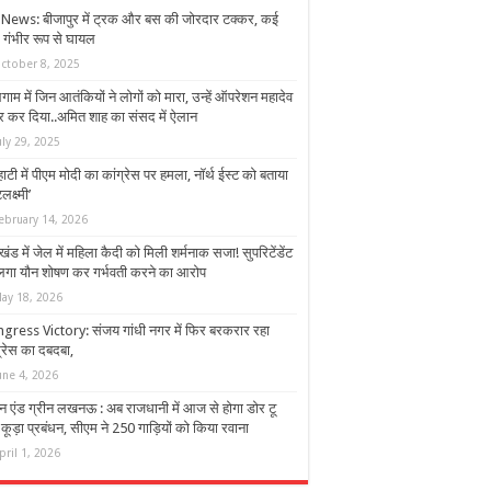
News: बीजापुर में ट्रक और बस की जोरदार टक्कर, कई
 गंभीर रूप से घायल
ctober 8, 2025
ाम में जिन आतंकियों ने लोगों को मारा, उन्हें ऑपरेशन महादेव
ढेर कर दिया..अमित शाह का संसद में ऐलान
uly 29, 2025
हाटी में पीएम मोदी का कांग्रेस पर हमला, नॉर्थ ईस्ट को बताया
लक्ष्मी’
ebruary 14, 2026
ंड में जेल में महिला कैदी को मिली शर्मनाक सजा! सुपरिटेंडेंट
लगा यौन शोषण कर गर्भवती करने का आरोप
ay 18, 2026
gress Victory: संजय गांधी नगर में फिर बरकरार रहा
ग्रेस का दबदबा,
une 4, 2026
ीन एंड ग्रीन लखनऊ : अब राजधानी में आज से होगा डोर टू
कूड़ा प्रबंधन, सीएम ने 250 गाड़ियों को किया रवाना
pril 1, 2026