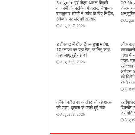
o
p
e
Surguja: पूर्व पीएम अटल बिहारी
CG New
वाजपेयी की प्रतिमा में दरार, विधायक
विजय शर्म
k
r
रामकुमार टोप्पो ने जांच के दिए निर्देश,
अनुसूचि
ठेकेदार पर लटकी तलवार
Augus
August 7, 2026
छत्तीसगढ़ में टोल टैक्स हुआ महंगा,
लोक कला
10 प्लाजा पर बढ़ा रेट, जानिए कहां-
कलाकारो
कहां लागू हुईं नई दरें
दिशा में स
पहल, मुख
August 6, 2026
प्रोत्सा
आवेदन आ
को मिलेंग
रुपये तक
Augus
कॉमन करैत का आतंक: सो रहे शख्स
प्रदेशभर
को डसा, इलाज से पहले हुई मौत
दिवसीय 
विसंगति 
August 3, 2026
Augus