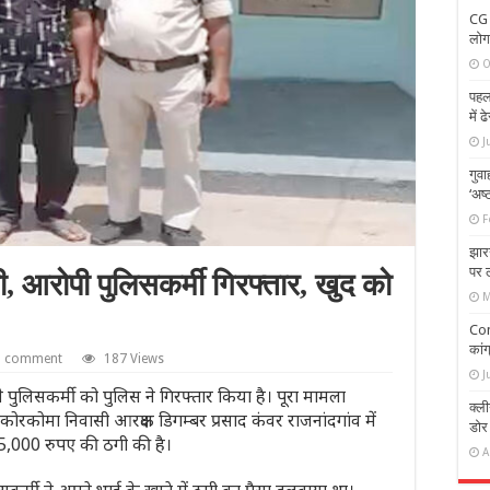
CG 
लोग
O
पहलग
में 
J
गुवा
‘अष्ट
F
झारख
पर 
ी, आरोपी पुलिसकर्मी गिरफ्तार, खुद को
M
Con
कां
a comment
187 Views
J
े पुलिसकर्मी को पुलिस ने गिरफ्तार किया है। पूरा मामला
क्ल
, कोरकोमा निवासी आरक्षक डिगम्बर प्रसाद कंवर राजनांदगांव में
डोर 
,25,000 रुपए की ठगी की है।
A