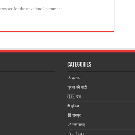
browser for the next time I comment.
Categories
⚠️ क्राइम
घुरुवा की माटी
🇮🇳 देश
🌐 दुनिया
🏢 रायपुर
📍 छत्तीसगढ़
📺 मनोरंजन