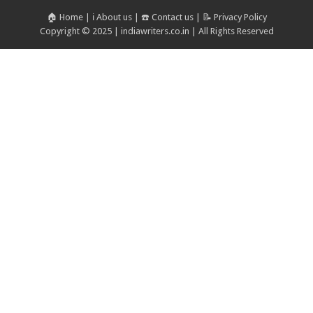
🏠 Home
|
ℹ️ About us
|
☎️ Contact us
|
📝 Privacy Policy
Copyright © 2025 | indiawriters.co.in | All Rights Reserved