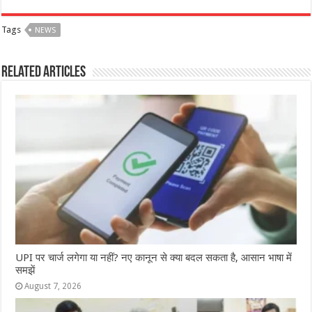
c
at
ss
itt
e
ar
Tags
NEWS
e
s
e
e
g
e
b
A
n
r
ra
Related Articles
o
p
g
m
o
p
e
k
r
UPI पर चार्ज लगेगा या नहीं? नए कानून से क्या बदल सकता है, आसान भाषा में
समझें
August 7, 2026