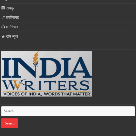
🏢 रायपुर
📍 छत्तीसगढ़
📺 मनोरंजन
🔥 टॉप न्यूज़