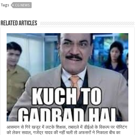
c
at
ss
itt
e
ar
Tags
CG NEWS
e
s
e
e
g
e
b
A
n
r
ra
Related Articles
o
p
g
m
o
p
e
k
r
आसमान से गिरे खजूर में लटके शिक्षक, तबादले में डीईओ के विकल्प पर पोस्टिंग
को लेकर सवाल, गजेंद्र यादव की नहीं चली तो अफसरों ने निकाला बीच का