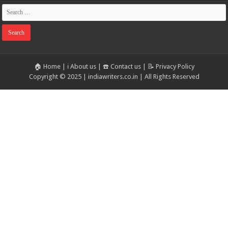
🏠 Home
|
ℹ️ About us
|
☎️ Contact us
|
📝 Privacy Policy
Copyright © 2025 | indiawriters.co.in | All Rights Reserved