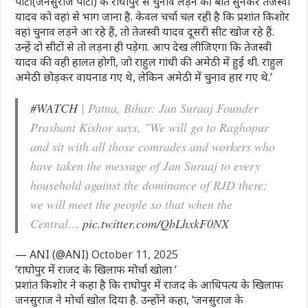
पार्टी(जनसुराज पार्टी) के राघोपुर से चुनाव लड़ने की बात सुनकर तेजस्वी
यादव को वहां से भाग जाना है. केवल चर्चा चल रही है कि प्रशांत किशोर
वहां चुनाव लड़ने आ रहे हैं, तो तेजस्वी यादव दूसरी सीट खोज रहे हैं.
उन्हें दो सीटों से तो लड़ना ही पड़ेगा. आप देख लीजिएगा कि तेजस्वी
यादव की वही हालत होगी, जो राहुल गांधी की अमेठी में हुई थी. राहुल
अमेठी छोड़कर वायनाड गए थे, लेकिन अमेठी में चुनाव हार गए थे.’
#WATCH
| Patna, Bihar: Jan Suraaj Founder
Prashant Kishor says, "We will go to Raghopur
and sit with all those comrades and workers who
have taken the message of Jan Suraaj to every
household against the dominance of RJD there;
we will meet the people so that when the
Central…
pic.twitter.com/QbLhxkF0NX
— ANI (@ANI)
October 11, 2025
‘राघोपुर में राजद के खिलाफ मोर्चा खोला ‘
प्रशांत किशोर ने कहा है कि राघोपुर में राजद के आधिपत्य के खिलाफ
जनसुराज ने मोर्चा खोल दिया है. उन्होंने कहा, ‘जनसुराज के