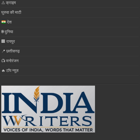
⚠️ क्राइम
घुरुवा की माटी
देश
🌐 दुनिया
🏢 रायपुर
📍 छत्तीसगढ़
📺 मनोरंजन
🔥 टॉप न्यूज़