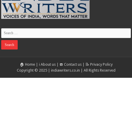
🏠 Home
|
ℹ️ About us
|
☎️ Contact us
|
📝 Privacy Policy
Copyright © 2025 | indiawriters.co.in | All Rights Reserved