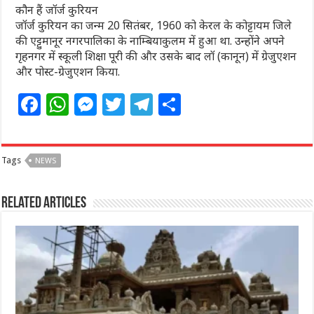
कौन हैं जॉर्ज कुरियन
जॉर्ज कुरियन का जन्म 20 सितंबर, 1960 को केरल के कोट्टायम जिले
की एट्टुमानूर नगरपालिका के नाम्बियाकुलम में हुआ था. उन्होंने अपने
गृहनगर में स्कूली शिक्षा पूरी की और उसके बाद लॉ (कानून) में ग्रेजुएशन
और पोस्ट-ग्रेजुएशन किया.
F
W
M
T
T
S
a
h
e
w
el
h
c
at
ss
itt
e
ar
Tags
NEWS
e
s
e
e
g
e
b
A
n
r
ra
Related Articles
o
p
g
m
o
p
e
k
r