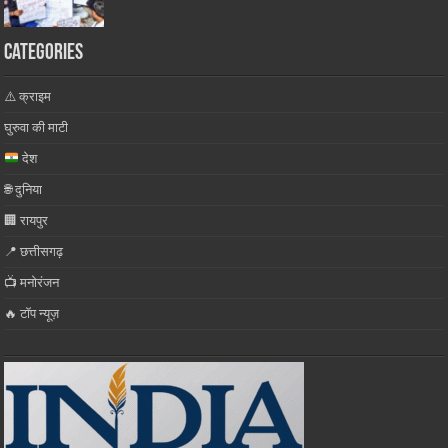
Categories
⚠️ क्राइम
घुरुवा की माटी
देश
🌐 दुनिया
🏢 रायपुर
📍 छत्तीसगढ़
📺 मनोरंजन
🔥 टॉप न्यूज़