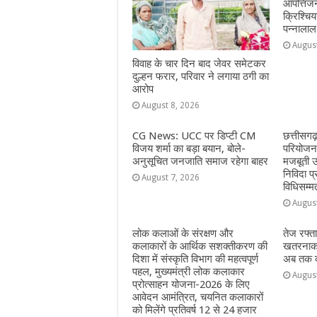
आपत्तिजन
k
r
क्रिश्चि
पन्नालाल
Augus
विवाह के चार दिन बाद जेवर समेटकर
दुल्हन फरार, परिवार ने लगाया ठगी का
आरोप
August 8, 2026
CG News: UCC पर डिप्टी CM
छत्तीसगढ
विजय शर्मा का बड़ा बयान, बोले-
परियोजना
अनुसूचित जनजाति समाज रहेगा बाहर
मजबूती उ
निविदा प्
August 7, 2026
विधिसम्म
Augus
लोक कलाओं के संरक्षण और
तेज रफ्त
कलाकारों के आर्थिक सशक्तीकरण की
खतरनाक 
दिशा में संस्कृति विभाग की महत्वपूर्ण
अब तक का
पहल, मुख्यमंत्री लोक कलाकार
Augus
प्रोत्साहन योजना-2026 के लिए
आवेदन आमंत्रित, चयनित कलाकारों
को मिलेंगे प्रतिवर्ष 12 से 24 हजार