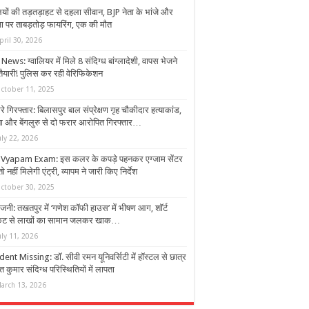
ियों की तड़तड़ाहट से दहला सीवान, BJP नेता के भांजे और
ा पर ताबड़तोड़ फायरिंग, एक की मौत
pril 30, 2026
ews: ग्वालियर में मिले 8 संदिग्ध बांग्लादेशी, वापस भेजने
तैयारी! पुलिस कर रही वेरिफिकेशन
ctober 11, 2025
ारे गिरफ्तार: बिलासपुर बाल संप्रेक्षण गृह चौकीदार हत्याकांड,
ा और बेंगलुरु से दो फरार आरोपित गिरफ्तार…
uly 22, 2026
Vyapam Exam: इस कलर के कपड़े पहनकर एग्जाम सेंटर
ो नहीं मिलेगी एंट्री, व्यापम ने जारी किए निर्देश
ctober 30, 2025
नी: तखतपुर में ‘गणेश कॉफी हाउस’ में भीषण आग, शॉर्ट
किट से लाखों का सामान जलकर खाक…
uly 11, 2026
ent Missing: डॉ. सीवी रमन यूनिवर्सिटी में हॉस्टल से छात्र
त कुमार संदिग्ध परिस्थितियों में लापता
arch 13, 2026