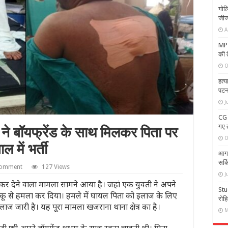
गोल
जीज
A
MP N
की 
O
हत्य
पटन
J
CG 
गए त
ेटी ने बॉयफ्रेंड के साथ मिलकर पिता पर
O
 में भर्ती
आगज
सर्
comment
127 Views
J
्मसार कर देने वाला मामला सामने आया है। जहां एक युवती ने अपने
Stud
ाकू से हमला कर दिया। हमले में घायल पिता को इलाज के लिए
रोहि
लाज जारी है। यह पूरा मामला खजराना थाना क्षेत्र का है।
M