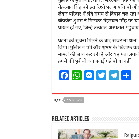
पुलिस के मुताबिक, घायल मेहरबान सिंह की बेट
मेहरबान सिंह को इस रिश्ते पर आपत्ति थी और
लेकर परिवार में लंबे समय से विवाद चल रहा थ
बॉयफ्रेंड शुभम ने मिलकर मेहरबान सिंह पर चा
घायल हो गए, जिन्हें तत्काल अस्पताल पहुंचाय
घटना की सूचना मिलने के बाद खजराना थाना पु
लिया। पुलिस ने प्राची और शुभम के खिलाफ प्रक
मामले की जांच कर रही है और यह पता लगाने क
हमले की पूर्व योजना बनाई गई थी या नहीं।
F
W
M
T
T
S
a
h
e
w
el
h
c
at
ss
itt
e
a
Tags
CG NEWS
e
s
e
e
g
e
b
A
n
r
ra
Related Articles
o
p
g
m
o
p
e
Raipur: