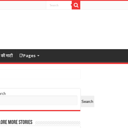
ा की माटी
📑Pages
arch
Search
ore More Stories