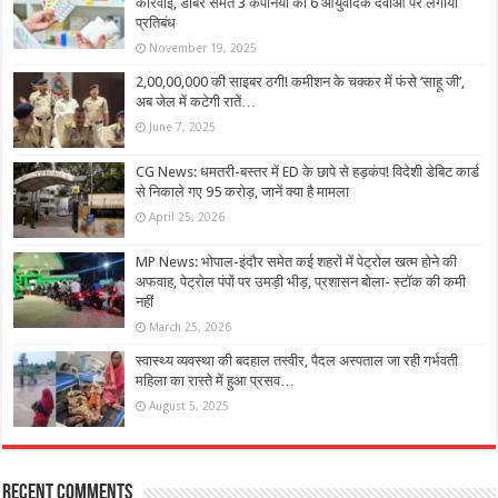
कार्रवाई, डाबर समेत 3 कंपनियों की 6 आयुर्वेदिक दवाओं पर लगाया
प्रतिबंध
November 19, 2025
2,00,00,000 की साइबर ठगी! कमीशन के चक्कर में फंसे ‘साहू जी’,
अब जेल में कटेगी रातें…
June 7, 2025
CG News: धमतरी-बस्तर में ED के छापे से हड़कंप! विदेशी डेबिट कार्ड
से निकाले गए 95 करोड़, जानें क्या है मामला
April 25, 2026
MP News: भोपाल-इंदौर समेत कई शहरों में पेट्रोल खत्म होने की
अफवाह, पेट्रोल पंपों पर उमड़ी भीड़, प्रशासन बोला- स्टॉक की कमी
नहीं
March 25, 2026
स्वास्थ्य व्यवस्था की बदहाल तस्वीर, पैदल अस्पताल जा रही गर्भवती
महिला का रास्ते में हुआ प्रसव…
August 5, 2025
Recent Comments