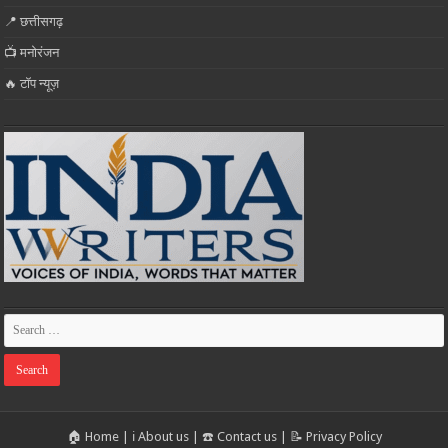
📍 छत्तीसगढ़
📺 मनोरंजन
🔥 टॉप न्यूज़
🏠 Home
|
ℹ️ About us
|
☎️ Contact us
|
📝 Privacy Policy