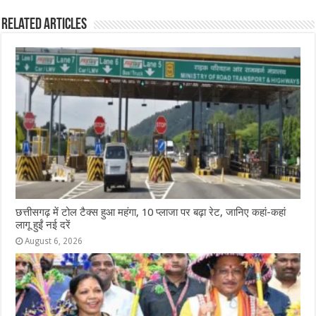
b
A
n
r
ra
Related Articles
o
p
g
m
o
p
e
k
r
छत्तीसगढ़ में टोल टैक्स हुआ महंगा, 10 प्लाजा पर बढ़ा रेट, जानिए कहां-कहां
लागू हुईं नई दरें
August 6, 2026