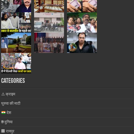
Categories
⚠️ क्राइम
घुरुवा की माटी
देश
🌐 दुनिया
🏢 रायपुर