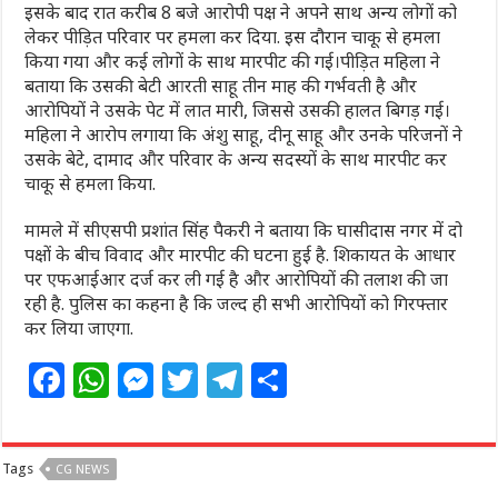
इसके बाद रात करीब 8 बजे आरोपी पक्ष ने अपने साथ अन्य लोगों को
लेकर पीड़ित परिवार पर हमला कर दिया. इस दौरान चाकू से हमला
किया गया और कई लोगों के साथ मारपीट की गई।पीड़ित महिला ने
बताया कि उसकी बेटी आरती साहू तीन माह की गर्भवती है और
आरोपियों ने उसके पेट में लात मारी, जिससे उसकी हालत बिगड़ गई।
महिला ने आरोप लगाया कि अंशु साहू, दीनू साहू और उनके परिजनों ने
उसके बेटे, दामाद और परिवार के अन्य सदस्यों के साथ मारपीट कर
चाकू से हमला किया.
मामले में सीएसपी प्रशांत सिंह पैकरी ने बताया कि घासीदास नगर में दो
पक्षों के बीच विवाद और मारपीट की घटना हुई है. शिकायत के आधार
पर एफआईआर दर्ज कर ली गई है और आरोपियों की तलाश की जा
रही है. पुलिस का कहना है कि जल्द ही सभी आरोपियों को गिरफ्तार
कर लिया जाएगा.
F
W
M
T
T
S
a
h
e
w
el
h
c
at
ss
itt
e
ar
Tags
CG NEWS
e
s
e
e
g
e