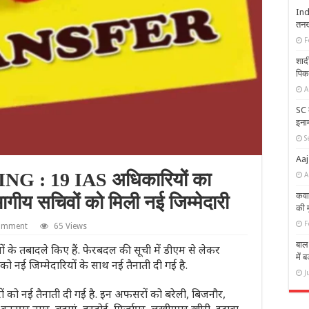
Ind
तनख्
F
शादी
पिक
A
SC 
इनाम
S
Aaj
: 19 IAS अधिकारियों का
A
कवा
गीय सचिवों को मिली नई जिम्मेदारी
की म
F
comment
65 Views
बाल 
 के तबादले किए हैं. फेरबदल की सूची में डीएम से लेकर
में 
नई जिम्मेदारियों के साथ नई तैनाती दी गई है.
J
 को नई तैनाती दी गई है. इन अफसरों को बरेली, बिजनौर,