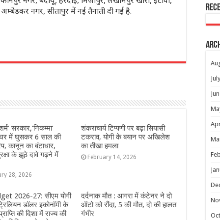
ानपुर नगर, बदायूं, हरदोई, मिर्जापुर, लखीमपुर खीरी, इटावा,
Rec
म्बेडकर नगर, सीतापुर में नई तैनाती दी गई है.
Arc
r
Au
Jul
Jun
Ma
Apr
ेशर्म’ सरकार,’निकम्मा’
शंकराचार्य टिप्पणी पर बढ़ा सियासी
घर में घुसकर 6 साल की
टकराव, योगी के बयान पर अखिलेश
Ma
रेप, कानून का बंटाधार,
का तीखा हमला
क्षा के झूठे दावे गढ़ने में
Feb
February 14, 2026
Jan
ary 28, 2026
De
get 2026-27: सीएम योगी
दर्दनाक मौत : आगरा में कंटेनर ने दो
No
ट्रिलियन डॉलर इकोनॉमी के
ऑटो को रौंदा, 5 की मौत, दो की हालत
प्राप्ति की दिशा में राज्य की
गंभीर
Oc