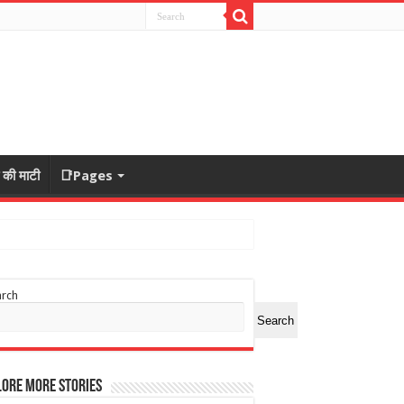
ा की माटी
📑Pages
arch
Search
ore More Stories