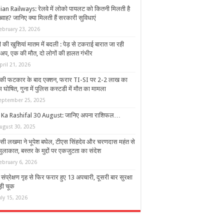
ian Railways: रेलवे में लोको पायलट को कितनी मिलती है
वाह? जानिए क्या मिलती हैं सरकारी सुविधाएं
ebruary 23, 2026
 की खुशियां मातम में बदली : पेड़ से टकराई बारात जा रही
अप, एक की मौत, दो लोगों की हालत गंभीर
pril 21, 2026
की फटकार के बाद एक्शन, फरार TI-SI पर 2-2 लाख का
 घोषित, गुना में पुलिस कस्टडी में मौत का मामला
eptember 25, 2025
 Ka Rashifal 30 August: जानिए अपना राशिफल…
ugust 30, 2025
सी लखमा ने भूपेश बघेल, टीएस सिंहदेव और चरणदास महंत से
ुलाकात, बस्तर के मुद्दों पर एकजुटता का संदेश
ebruary 6, 2026
संप्रेक्षण गृह से फिर फरार हुए 13 अपचारी, दूसरी बार सुरक्षा
बड़ी चूक
uly 15, 2026