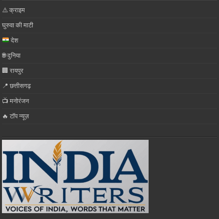
⚠️ क्राइम
घुरुवा की माटी
देश
🌐 दुनिया
🏢 रायपुर
📍 छत्तीसगढ़
📺 मनोरंजन
🔥 टॉप न्यूज़