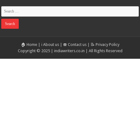
🏠 Home
|
ℹ️ About us
|
☎️ Contact us
|
📝 Privacy Policy
Copyright © 2025 | indiawriters.co.in | All Rights Reserved