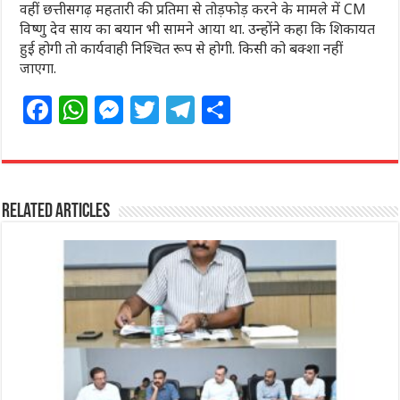
वहीं छत्तीसगढ़ महतारी की प्रतिमा से तोड़फोड़ करने के मामले में CM
विष्णु देव साय का बयान भी सामने आया था. उन्होंने कहा कि शिकायत
हुई होगी तो कार्यवाही निश्चित रूप से होगी. किसी को बक्शा नहीं
जाएगा.
F
W
M
T
T
S
a
h
e
w
el
h
c
at
ss
itt
e
ar
e
s
e
e
g
e
Related Articles
b
A
n
r
ra
o
p
g
m
o
p
e
k
r