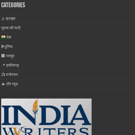
Categories
⚠️ क्राइम
घुरुवा की माटी
देश
🌐 दुनिया
🏢 रायपुर
📍 छत्तीसगढ़
📺 मनोरंजन
🔥 टॉप न्यूज़