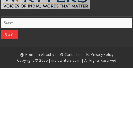
🏠 Home
|
ℹ️ About us
|
☎️ Contact us
|
📝 Privacy Policy
Copyright © 2025 | indiawriters.co.in | All Rights Reserved