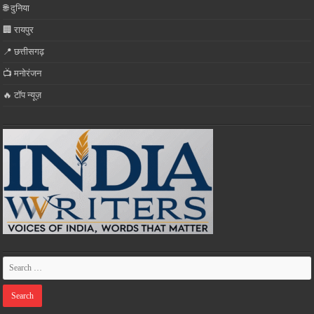
🌐 दुनिया
🏢 रायपुर
📍 छत्तीसगढ़
📺 मनोरंजन
🔥 टॉप न्यूज़