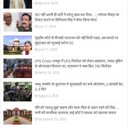
March 9, 2026
‘ED नहीं अपनी ही पार्टी ने घरेलू छापा मार दिया…’, नरोत्तम मिश्रा के
टिकट कटने पर दिग्विजय सिंह ने शेयर किया पोस्‍ट
July 11, 2026
सुप्रीम कोर्ट से मीनाक्षी नटराजन को नहीं मिली राहत, अब मामले पर
शुक्रवार को सुनवाई करेगा SC
June 11, 2026
LPG Crisis: रायपुर में LPG सिलेंडर को लेकर हाहाकार, ज्यादा बुकिंग
से ऑनलाइन सिस्टम ठप, प्रशासन ने जब्त किए 741 सिलेंडर
March 14, 2026
जम्मू-कश्मीर के कुलगाम में सुरक्षाबलों का सर्च ऑपरेशन, 2 आतंकी ढेर,
2-3 घिरे
August 2, 2025
पति को ‘पालतू चूहा’ कहना और माता-पिता से अलग रहने की जिद…
पत्नी की मानसिक क्रूरता, हाई कोर्ट ने तलाक को ठहराया जायज
September 23, 2025