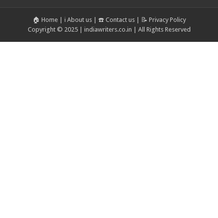
🏠 Home
|
ℹ️ About us
|
☎️ Contact us
|
📝 Privacy Policy
Copyright © 2025 | indiawriters.co.in | All Rights Reserved