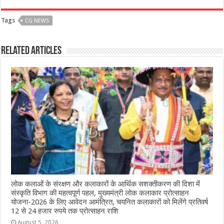
c
at
ss
itt
e
ar
Tags
CG NEWS
e
s
e
e
g
e
b
A
n
r
ra
Related Articles
o
p
g
m
o
p
e
k
r
लोक कलाओं के संरक्षण और कलाकारों के आर्थिक सशक्तीकरण की दिशा में
संस्कृति विभाग की महत्वपूर्ण पहल, मुख्यमंत्री लोक कलाकार प्रोत्साहन
योजना-2026 के लिए आवेदन आमंत्रित, चयनित कलाकारों को मिलेंगे प्रतिवर्ष
12 से 24 हजार रुपये तक प्रोत्साहन राशि
August 5, 2026