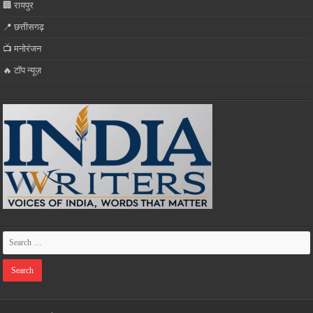
🏢 रायपुर
📍 छत्तीसगढ़
📺 मनोरंजन
🔥 टॉप न्यूज़