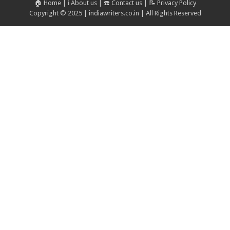
🏠 Home
|
ℹ️ About us
|
☎️ Contact us
|
📝 Privacy Policy
Copyright © 2025 | indiawriters.co.in | All Rights Reserved