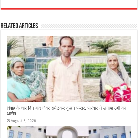
a
h
e
w
el
h
c
at
ss
itt
e
ar
e
s
e
e
g
e
Related Articles
b
A
n
r
ra
o
p
g
m
o
p
e
k
r
विवाह के चार दिन बाद जेवर समेटकर दुल्हन फरार, परिवार ने लगाया ठगी का
आरोप
August 8, 2026