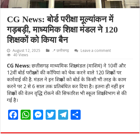
CG News: बोर्ड परीक्षा मूल्यांकन में
गड़बड़ी, माध्यमिक शिक्षा मंडल ने 120
शिक्षकों को किया बैन
August 12, 2025
📍 छत्तीसगढ़
Leave a comment
40 Views
CG News:
छत्तीसगढ़ माध्यमिक शिक्षा मंडल (माशिमं) ने 10वीं और
12वीं बोर्ड परीक्षाओं की कॉपियां को चेक करने वाले 120 शिक्षकों पर
कार्रवाई की है. मंडल ने इन शिक्षकों को बोर्ड के किसी भी तरह के काम
करने पर 2 से 6 साल तक प्रतिबंधित कर दिया है। इतना ही नहीं इन
शिक्षकों की वेतन वृद्धि रोकने की सिफारिश भी स्कूल शिक्षा विभाग से की
गई है।
F
W
M
T
T
S
a
h
e
w
el
h
c
at
ss
itt
e
ar