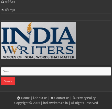
📺 मनोरंजन
🔥 टॉप न्यूज़
🏠 Home
|
ℹ️ About us
|
☎️ Contact us
|
📝 Privacy Policy
Copyright © 2025 | indiawriters.co.in | All Rights Reserved