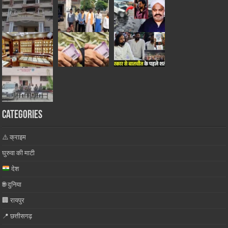
Categories
⚠️ क्राइम
घुरुवा की माटी
देश
🌐 दुनिया
🏢 रायपुर
📍 छत्तीसगढ़