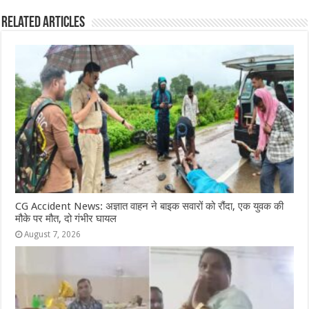
e
s
e
e
g
e
Related Articles
b
A
n
r
ra
o
p
g
m
o
p
e
k
r
CG Accident News: अज्ञात वाहन ने बाइक सवारों को रौंदा, एक युवक की
मौके पर मौत, दो गंभीर घायल
August 7, 2026