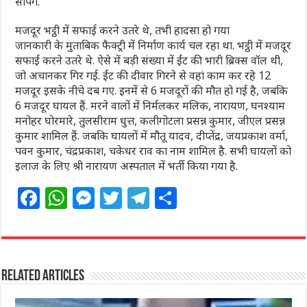
सौंपेंगे.
मजदूर भट्ठी में सफाई करने उतरे थे, तभी हादसा हो गया
जानकारी के मुताबिक फैक्ट्री में निर्माण कार्य चल रहा था. भट्ठी में मजदूर
सफाई करने उतरे थे. ऐसे में बड़ी संख्या में ईंट की भारी ब्रिक्स वॉल थी,
जो अचानकर गिर गई. ईंट की दीवार गिरने से वहां काम कर रहे 12
मजदूर इसके नीचे दब गए. इनमें से 6 मजदूरों की मौत हो गई है, जबकि
6 मजदूर घायल हैं. मरने वालों में निर्मलकर मलिक, नारायण, घनश्याम
मनोहर घोरमारे, तुलसीराम धुत्त, कलीगोटला प्रसन्न कुमार, जीएल प्रसन्न
कुमार शामिल हैं. जबकि घायलों में मौतू यादव, दीप्तेंद्र, जयप्रकाश वर्मा,
पवन कुमार, चंद्रप्रकाश, चकेधर राव का नाम शामिल है. सभी घायलों को
इलाज के लिए श्री नारायण अस्पताल में भर्ती किया गया है.
F
W
M
T
T
S
a
h
e
w
el
h
c
at
ss
itt
e
ar
e
s
e
e
g
e
Related Articles
b
A
n
r
ra