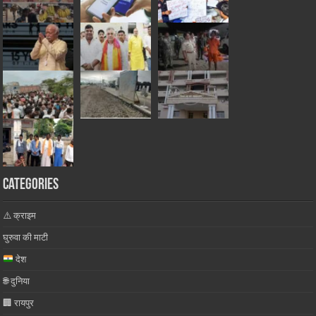
Categories
⚠️ क्राइम
घुरुवा की माटी
देश
🌐 दुनिया
🏢 रायपुर