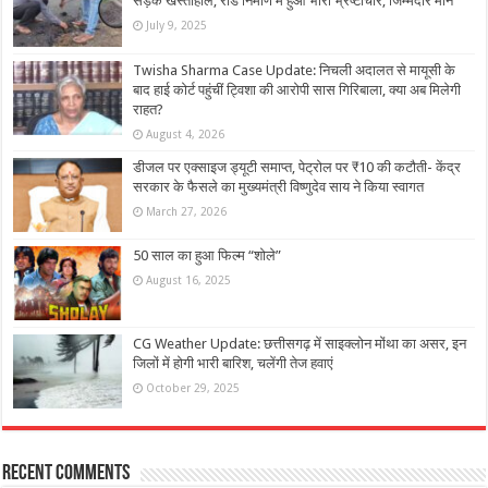
सड़क खस्ताहाल, रोड निर्माण में हुआ भारी भ्रष्टाचार, जिम्मेदार मौन
July 9, 2025
Twisha Sharma Case Update: निचली अदालत से मायूसी के
बाद हाई कोर्ट पहुंचीं ट्विशा की आरोपी सास गिरिबाला, क्या अब मिलेगी
राहत?
August 4, 2026
डीजल पर एक्साइज ड्यूटी समाप्त, पेट्रोल पर ₹10 की कटौती- केंद्र
सरकार के फैसले का मुख्यमंत्री विष्णुदेव साय ने किया स्वागत
March 27, 2026
50 साल का हुआ फिल्म “शोले”
August 16, 2025
CG Weather Update: छत्तीसगढ़ में साइक्लोन मोंथा का असर, इन
जिलों में होगी भारी बारिश, चलेंगी तेज हवाएं
October 29, 2025
Recent Comments