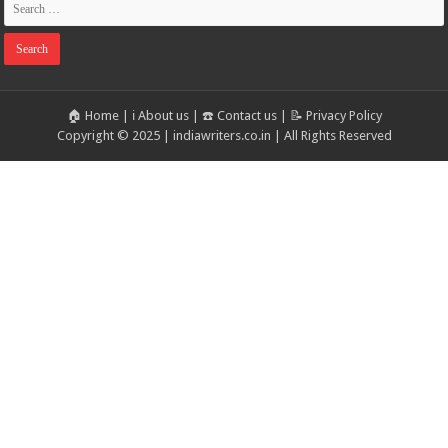
🏠 Home
|
ℹ️ About us
|
☎️ Contact us
|
📝 Privacy Policy
Copyright © 2025 | indiawriters.co.in | All Rights Reserved