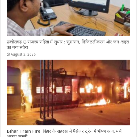
छत्तीसगढ़ भू-राजस्व संहिता में सुधार : सुशासन, डिजिटलीकरण और जन-राहत
का नया सवेरा
August 3, 2026
Bihar Train Fire: बिहार के सहरसा में पैसेंजर ट्रेन में भीषण आग, मची
अफरा-तफरी