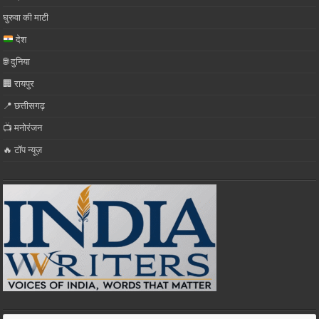
घुरुवा की माटी
देश
🌐 दुनिया
🏢 रायपुर
📍 छत्तीसगढ़
📺 मनोरंजन
🔥 टॉप न्यूज़