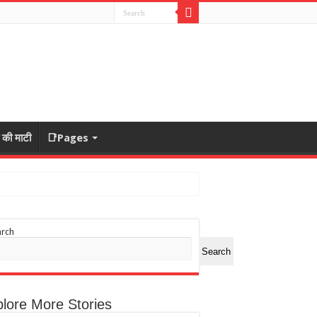
ा की माटी
📑Pages
arch
Search
lore More Stories