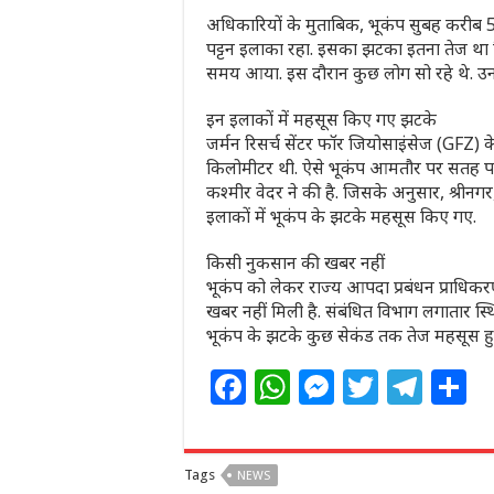
अधिकारियों के मुताबिक, भूकंप सुबह करीब 
पट्टन इलाका रहा. इसका झटका इतना तेज था
समय आया. इस दौरान कुछ लोग सो रहे थे. उ
इन इलाकों में महसूस किए गए झटके
जर्मन रिसर्च सेंटर फॉर जियोसाइंसेज (GFZ)
किलोमीटर थी. ऐसे भूकंप आमतौर पर सतह पर अधि
कश्मीर वेदर ने की है. जिसके अनुसार, श्र
इलाकों में भूकंप के झटके महसूस किए गए.
किसी नुकसान की खबर नहीं
भूकंप को लेकर राज्य आपदा प्रबंधन प्राधि
खबर नहीं मिली है. संबंधित विभाग लगातार स्थ
भूकंप के झटके कुछ सेकंड तक तेज महसूस हुए
F
W
M
T
T
S
a
h
e
w
el
h
c
at
ss
itt
e
a
Tags
NEWS
e
s
e
e
g
e