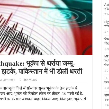
Aaj
सं
S
High
स्टै
N
‘पे
घोट
A
MP 
जिले
ke: भूकंप से थर्राया जम्मू-
भेज
े झटके, पाकिस्तान में भी डोली धरती
O
CG 
 a comment
364 Views
गरमा
ारामूला जिले में सोमवार सुबह भूकंप के तेज झटके से
M
आए. भूकंप की रिक्टेल स्केल पर तीव्रता 4.6 मापी गई है.
भूक
 वे सभी डर के मारे जागकर बाहर निकल आए. फिलहाल, भूकंप से
डंका
A