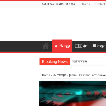
Home
Contact 
SATURDAY , 8 AUGUST 2026
🔥 टॉप न्यूज़
🇮🇳 देश
🏢 रायपुर
Breaking News
पहली बारिश में टूटा 19 लाख की
Home
»
🔥 टॉप न्यूज़
»
Jammu Kashmir Earthquake: भूकंप