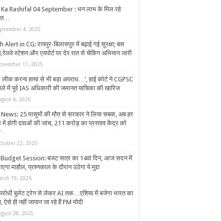
 Ka Rashifal 04 September : धन लाभ के मिल रहे
केत…
eptember 4, 2025
 Alert in CG: रायपुर-बिलासपुर में बढ़ाई गई सुरक्षा; बस
ंड,रेलवे स्टेशन और एयपोर्ट पर देर रात से चेकिंग अभियान जारी
ovember 11, 2025
पर लीक करना हत्या से भी बड़ा अपराध…’, हाई कोर्ट ने CGPSC
ाले में पूर्व IAS अधिकारी की जमानत याचिका की खारिज
ugust 6, 2026
News: 25 मासूमों की मौत से सरकार ने लिया सबक, अब हर
 में होगी दवाओं की जांच, 211 करोड़ का प्रस्ताव केंद्र को
ा
ctober 22, 2025
Budget Session: बजट सत्र का 14वां दिन, आज सदन में
एगा माहौल, प्रश्नकाल के दौरान उठेगा ये मुद्दा
arch 19, 2026
ंपरोधी बुलेट ट्रेन से लेकर AI तक…एशिया में बजेगा भारत का
, ऐसे ही नहीं जापान जा रहे हैं PM मोदी
ugust 28, 2025