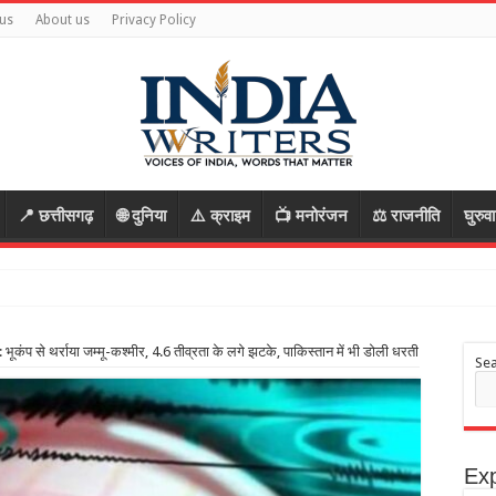
us
About us
Privacy Policy
📍 छत्तीसगढ़
🌐 दुनिया
⚠️ क्राइम
📺 मनोरंजन
⚖️ राजनीति
घुरुव
 ला
 से थर्राया जम्मू-कश्मीर, 4.6 तीव्रता के लगे झटके, पाकिस्तान में भी डोली धरती
Se
Exp