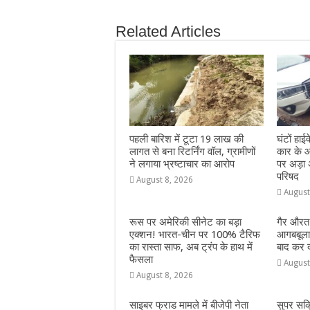
b
A
n
r
ra
Related Articles
o
p
g
m
o
p
e
k
r
पहली बारिश में टूटा 19 लाख की
घंटों हा
लागत से बना रिटर्निंग वॉल, ग्रामीणों
कार के आ
ने लगाया भ्रष्टाचार का आरोप
पर अड़ा 
परिषद
August 8, 2026
August
रूस पर अमेरिकी सीनेट का बड़ा
गैर औरत
एक्शन! भारत-चीन पर 100% टैरिफ
आगबबूला 
का रास्ता साफ, अब ट्रंप के हाथ में
बाद कर दी
फैसला
August
August 8, 2026
साइबर फ्राड मामले में बीजेपी नेता
सुपर सक