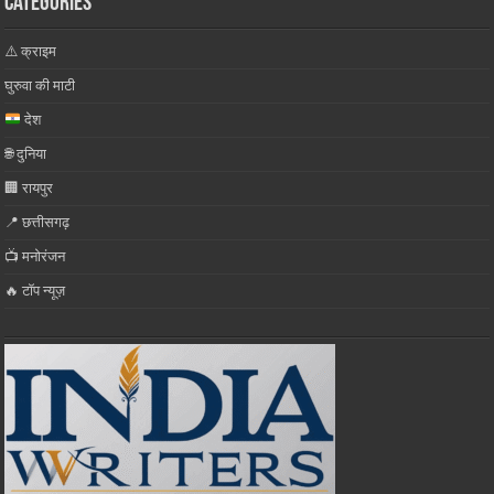
Categories
⚠️ क्राइम
घुरुवा की माटी
देश
🌐 दुनिया
🏢 रायपुर
📍 छत्तीसगढ़
📺 मनोरंजन
🔥 टॉप न्यूज़