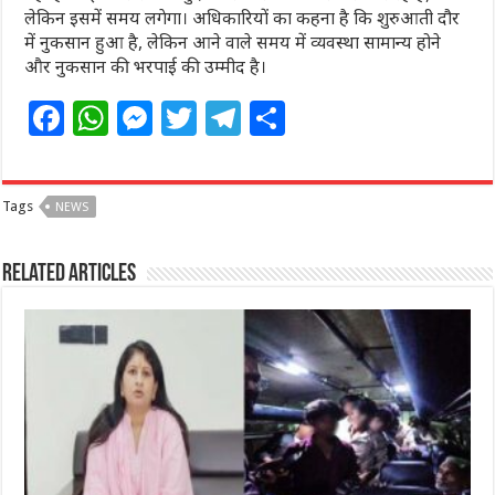
लेकिन इसमें समय लगेगा। अधिकारियों का कहना है कि शुरुआती दौर
में नुकसान हुआ है, लेकिन आने वाले समय में व्यवस्था सामान्य होने
और नुकसान की भरपाई की उम्मीद है।
F
W
M
T
T
S
a
h
e
w
el
h
c
at
ss
itt
e
ar
Tags
NEWS
e
s
e
e
g
e
b
A
n
r
ra
Related Articles
o
p
g
m
o
p
e
k
r