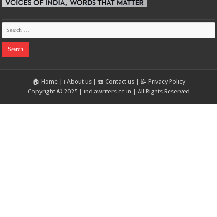
🏠 Home
|
ℹ️ About us
|
☎️ Contact us
|
📝 Privacy Policy
Copyright © 2025 | indiawriters.co.in | All Rights Reserved