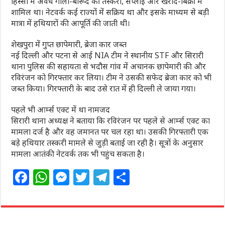
हिस्सों में अवैध गोला-बारूद की तस्करी, सप्लाई और खरीद-बिक्री में
शामिल था। नेटवर्क कई राज्यों में सक्रिय था और इसके माध्यम से बड़ी
मात्रा में हथियारों की आपूर्ति की जाती थी।
शेखपुरा में गुप्त छापेमारी, ब्रेजा कार जब्त
नई दिल्ली और पटना से आई NIA टीम ने स्थानीय STF और सिरारी
थाना पुलिस की सहायता से भदौस गांव में अचानक छापेमारी की और
रविरंजन को गिरफ्तार कर लिया। टीम ने उसकी सफेद ब्रेजा कार को भी
जब्त किया। गिरफ्तारी के बाद उसे रात में ही दिल्ली ले जाया गया।
पहले भी आर्म्स एक्ट में था नामजद
सिरारी थाना अध्यक्ष ने बताया कि रविरंजन पर पहले से आर्म्स एक्ट का
मामला दर्ज है और वह जमानत पर चल रहा था। उसकी गिरफ्तारी एक
बड़े हथियार तस्करी मामले से जुड़ी बताई जा रही है। सूत्रों के अनुसार
मामला आतंकी नेटवर्क तक भी पहुंच सकता है।
F
W
M
T
T
S
a
h
e
w
el
h
c
at
ss
itt
e
ar