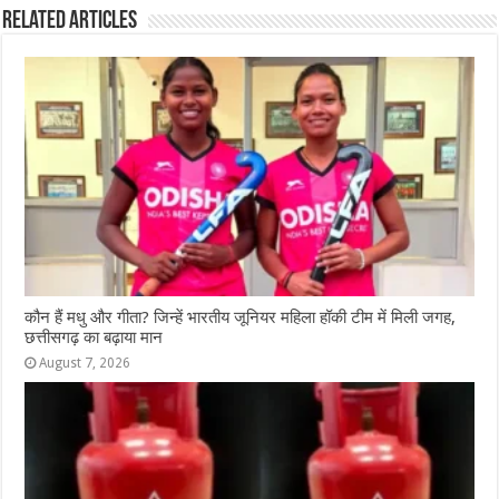
e
s
e
e
g
e
Related Articles
b
A
n
r
ra
o
p
g
m
o
p
e
k
r
कौन हैं मधु और गीता? जिन्हें भारतीय जूनियर महिला हॉकी टीम में मिली जगह,
छत्तीसगढ़ का बढ़ाया मान
August 7, 2026