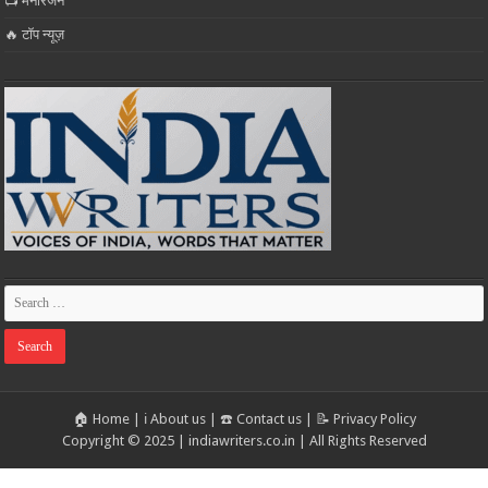
📺 मनोरंजन
🔥 टॉप न्यूज़
🏠 Home
|
ℹ️ About us
|
☎️ Contact us
|
📝 Privacy Policy
Copyright © 2025 | indiawriters.co.in | All Rights Reserved