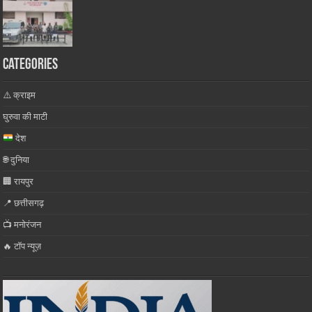
Categories
⚠️ क्राइम
घुरुवा की माटी
देश
🌐 दुनिया
🏢 रायपुर
📍 छत्तीसगढ़
📺 मनोरंजन
🔥 टॉप न्यूज़