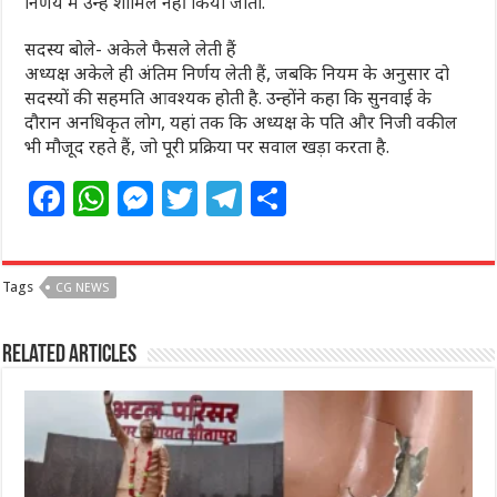
निर्णय में उन्हें शामिल नहीं किया जाता.
सदस्य बोले- अकेले फैसले लेती हैं
अध्यक्ष अकेले ही अंतिम निर्णय लेती हैं, जबकि नियम के अनुसार दो
सदस्यों की सहमति आवश्यक होती है. उन्होंने कहा कि सुनवाई के
दौरान अनधिकृत लोग, यहां तक कि अध्यक्ष के पति और निजी वकील
भी मौजूद रहते हैं, जो पूरी प्रक्रिया पर सवाल खड़ा करता है.
F
W
M
T
T
S
a
h
e
w
el
h
c
at
ss
itt
e
ar
Tags
CG NEWS
e
s
e
e
g
e
b
A
n
r
ra
Related Articles
o
p
g
m
o
p
e
k
r