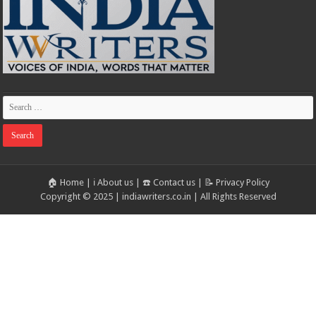
🏠 Home
|
ℹ️ About us
|
☎️ Contact us
|
📝 Privacy Policy
Copyright © 2025 | indiawriters.co.in | All Rights Reserved