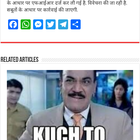
के आधार पर एफआईआर दर्ज कर ली गई है. विवेचना की जा रही है.
सबूतों के आधार पर कार्रवाई की जाएगी.
F
W
M
T
T
S
a
h
e
w
el
h
c
at
ss
itt
e
ar
e
s
e
e
g
e
Related Articles
b
A
n
r
ra
o
p
g
m
o
p
e
k
r