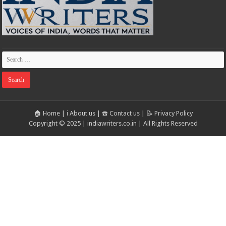
🏠 Home
|
ℹ️ About us
|
☎️ Contact us
|
📝 Privacy Policy
Copyright © 2025 | indiawriters.co.in | All Rights Reserved