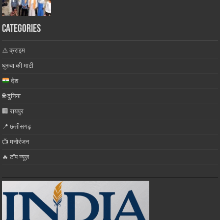
Categories
⚠️ क्राइम
घुरुवा की माटी
देश
🌐 दुनिया
🏢 रायपुर
📍 छत्तीसगढ़
📺 मनोरंजन
🔥 टॉप न्यूज़