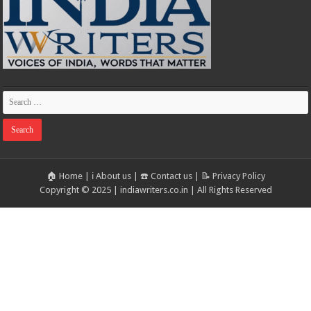
🏠 Home
|
ℹ️ About us
|
☎️ Contact us
|
📝 Privacy Policy
Copyright © 2025 | indiawriters.co.in | All Rights Reserved