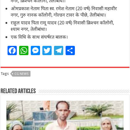
नगर, क्रिश्चन कॉलोनी, तेलीबांधा।
ओमप्रकाश नेताम पिता स्व. रमेश नेताम (20 वर्ष) निवासी महावीर
नगर, गुरु नानक कॉलोनी, गोल्डन टावर के पीछे, तेलीबांधा।
राहुल यादव पिता रामू यादव (20 वर्ष) निवासी क्रिश्चन कॉलोनी,
श्याम नगर, तेलीबांधा।
एक विधि के साथ संघर्षरत बालक।
F
W
M
T
T
S
a
h
e
w
el
h
c
at
ss
itt
e
ar
Tags
CG NEWS
e
s
e
e
g
e
b
A
n
r
ra
Related Articles
o
p
g
m
o
p
e
k
r