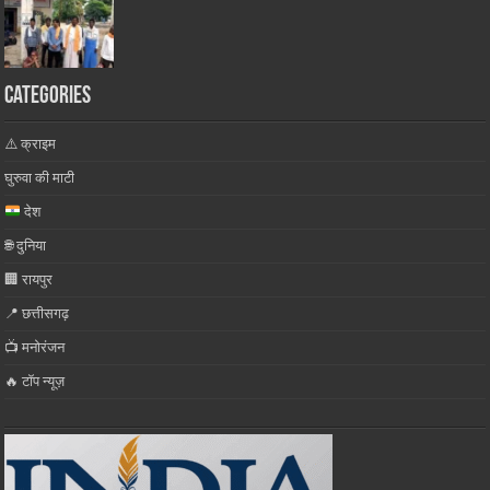
Categories
⚠️ क्राइम
घुरुवा की माटी
देश
🌐 दुनिया
🏢 रायपुर
📍 छत्तीसगढ़
📺 मनोरंजन
🔥 टॉप न्यूज़