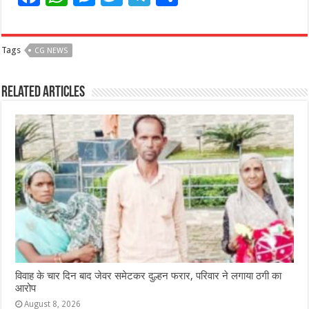
a
h
e
w
el
h
c
at
ss
itt
e
ar
Tags
CG NEWS
e
s
e
e
g
e
b
A
n
r
ra
Related Articles
o
p
g
m
o
p
e
k
r
विवाह के चार दिन बाद जेवर समेटकर दुल्हन फरार, परिवार ने लगाया ठगी का
आरोप
August 8, 2026