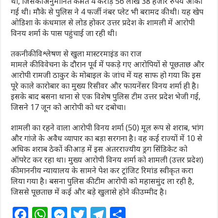
था, जिसकी अनुमानित कीमत 4 करोड़ 56 लाख 38 हजार रुपये आंकी
गई थी। मौके से पुलिस ने 4 फर्जी नंबर प्लेट भी बरामद की थी। यह खेप
ओडिशा के कंधमाल से लोड होकर उत्तर प्रदेश के शामली में आरोपी
विनय शर्मा के पास पहुंचाई जा रही थी।
तकनीकी विश्लेषण से खुला मास्टरमाइंड का राज
मामले की विवेचना के दौरान पूर्व में पकड़े गए आरोपियों से पूछताछ और
आरोपी रामजी ठाकुर के मोबाइल के जांच में यह साफ हो गया कि इस
पूरे काले कारोबार का मुख्य रिसीवर और फायनेंसर विनय शर्मा ही है।
इसके बाद बसना थाना से एक विशेष पुलिस टीम उत्तर प्रदेश भेजी गई,
जिसने 17 जून को आरोपी को धर दबोचा।
शामली का रहने वाला आरोपी विनय शर्मा (50) मूल रूप से शराब, भांग
और गांजे के अवैध व्यापार का बड़ा सरगना है। वह कई राज्यों में 10 से
अधिक शराब ठेकों की आड़ में इस अंतरराज्यीय ड्रग सिंडिकेट को
ऑपरेट कर रहा था। मुख्य आरोपी विनय शर्मा को शामली (उत्तर प्रदेश)
की माननीय न्यायालय के सामने पेश कर ट्रांजिट रिमांड स्वीकृत करा
लिया गया है। बसना पुलिस की टीम आरोपी को महासमुंद ला रही है,
जिससे पूछताछ में कई और बड़े खुलासे होने की उम्मीद है।
F
W
M
T
T
S