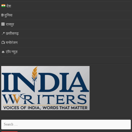
देश
🌐 दुनिया
🏢 रायपुर
📍 छत्तीसगढ़
📺 मनोरंजन
🔥 टॉप न्यूज़