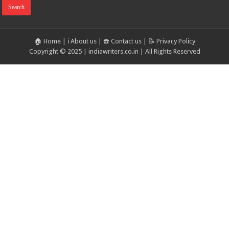
🏠 Home
|
ℹ️ About us
|
☎️ Contact us
|
📝 Privacy Policy
Copyright © 2025 | indiawriters.co.in | All Rights Reserved