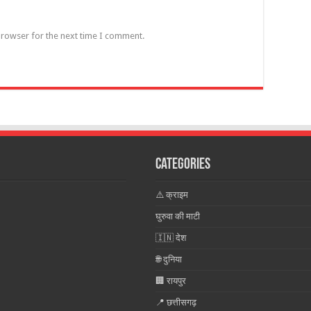
browser for the next time I comment.
Categories
⚠️ क्राइम
घुरुवा की माटी
🇮🇳 देश
🌐 दुनिया
🏢 रायपुर
📍 छत्तीसगढ़