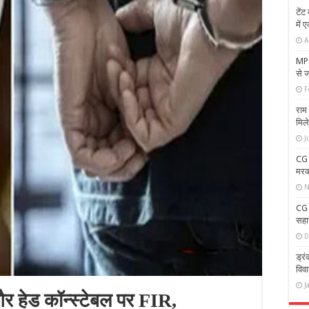
टेंट
में 
A
MP 
से ज
F
राम 
मिल
J
CG 
मरक
N
CG N
सहार
D
ड्रं
विव
J
 और हेड कॉन्स्टेबल पर FIR,