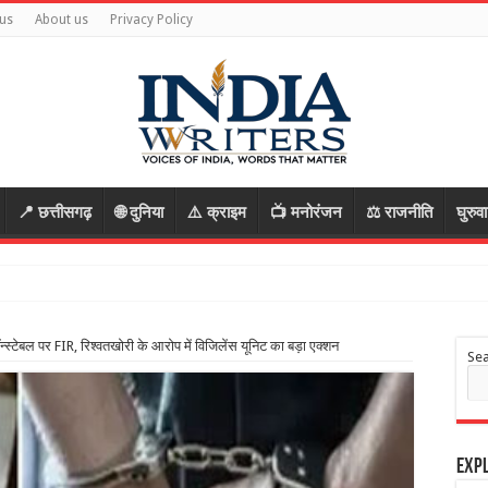
us
About us
Privacy Policy
📍 छत्तीसगढ़
🌐 दुनिया
⚠️ क्राइम
📺 मनोरंजन
⚖️ राजनीति
घुरुव
ॉन्स्टेबल पर FIR, रिश्वतखोरी के आरोप में विजिलेंस यूनिट का बड़ा एक्शन
Se
Expl