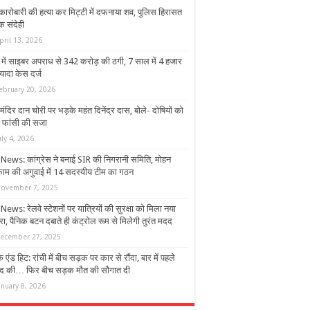
 कारोबारी की हत्या कर मिट्टी में दफनाया शव, पुलिस हिरासत
एक संदेही
pril 13, 2026
में साइबर अपराध से 342 करोड़ की ठगी, 7 साल में 4 हजार
्यादा केस दर्ज
ebruary 20, 2026
मंदिर दान चोरी पर भड़के महंत दिनेंद्र दास, बोले- दोषियों को
े फांसी की सजा
uly 4, 2026
News: कांग्रेस ने बनाई SIR की निगरानी समिति, मोहन
ाम की अगुवाई में 14 सदस्यीय टीम का गठन
ovember 7, 2025
ews: रेलवे स्टेशनों पर यात्रियों की सुरक्षा को मिला नया
ा, पैनिक बटन दबाते ही कंट्रोल रूम से मिलेगी तुरंत मदद
ecember 27, 2025
क एंड हिट: रांची में बीच सड़क पर कार से रौंदा, बार में पहले
ाद की… फिर बीच सड़क मौत की सौगात दी
anuary 8, 2026