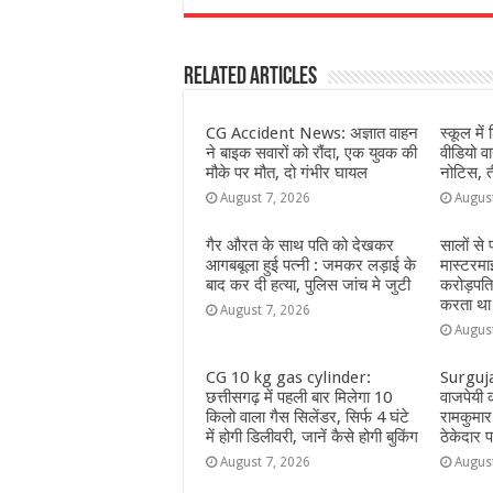
c
at
ss
itt
e
a
e
s
e
e
g
e
Related Articles
b
A
n
r
ra
o
p
g
m
CG Accident News: अज्ञात वाहन
स्कूल में 
o
p
e
ने बाइक सवारों को रौंदा, एक युवक की
वीडियो 
मौके पर मौत, दो गंभीर घायल
नोटिस, त
k
r
August 7, 2026
Augus
गैर औरत के साथ पति को देखकर
सालों से
आगबबूला हुई पत्नी : जमकर लड़ाई के
मास्टरमा
बाद कर दी हत्या, पुलिस जांच मे जुटी
करोड़पत
करता था
August 7, 2026
Augus
CG 10 kg gas cylinder:
Surguja:
छत्तीसगढ़ में पहली बार मिलेगा 10
वाजपेयी क
किलो वाला गैस सिलेंडर, सिर्फ 4 घंटे
रामकुमार 
में होगी डिलीवरी, जानें कैसे होगी बुकिंग
ठेकेदार
August 7, 2026
Augus