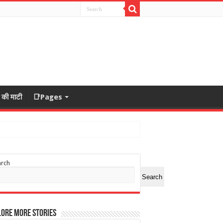
ा की माटी
📑Pages
arch
Search
ore More Stories