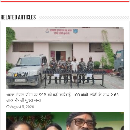
c
at
ss
itt
e
ar
e
s
e
e
g
e
Related Articles
b
A
n
r
ra
o
p
g
m
o
p
e
k
r
भारत-नेपाल सीमा पर SSB की बड़ी कार्रवाई, 100 वॉकी-टॉकी के साथ 2.63
लाख नेपाली मुद्रा जब्त
August 5, 2026