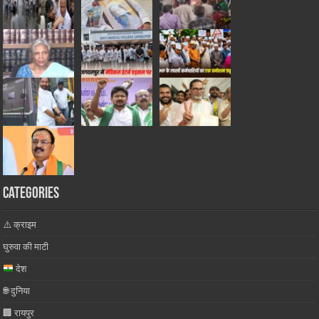
Categories
⚠️ क्राइम
घुरुवा की माटी
देश
🌐 दुनिया
🏢 रायपुर