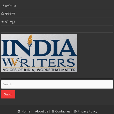
📍 छत्तीसगढ़
📺 मनोरंजन
🔥 टॉप न्यूज़
🏠 Home
|
ℹ️ About us
|
☎️ Contact us
|
📝 Privacy Policy