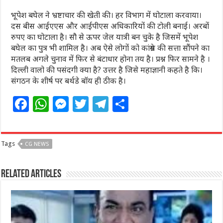
भूपेश बघेल ने भ्रष्टाचार की खेती की। हर विभाग में घोटाला करवाया।
दस बीस आईएएस और आईपीएस अधिकारियों की टोली बनाई। अरबों
रुपए का घोटाला है। सौ से ऊपर जेल यात्री बन चुके है जिसमें भूपेश
बघेल का पुत्र भी शामिल है। अब ऐसे लोगों को कांग्रेस की सत्ता सौंपने का
मतलब अगले चुनाव में फिर से बंटाधार होना तय है। प्रश्न फिर सामने है ।
दिल्ली वालो की पसंदगी क्या है? उत्तर है जिसे महाज्ञानी कहते है कि।
संगठन के शीर्ष पर बर्थडे बॉय ही ठीक है।
F
W
M
T
T
S
a
h
e
w
el
h
c
at
ss
itt
e
ar
Tags
CG NEWS
e
s
e
e
g
e
b
A
n
r
ra
Related Articles
o
p
g
m
o
p
e
k
r