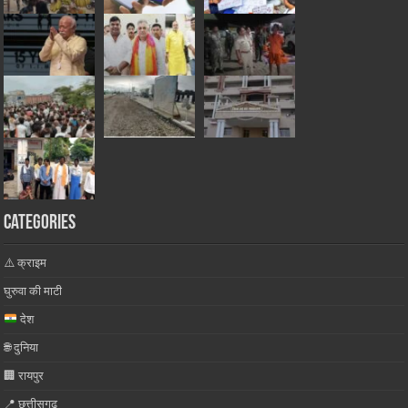
Categories
⚠️ क्राइम
घुरुवा की माटी
देश
🌐 दुनिया
🏢 रायपुर
📍 छत्तीसगढ़