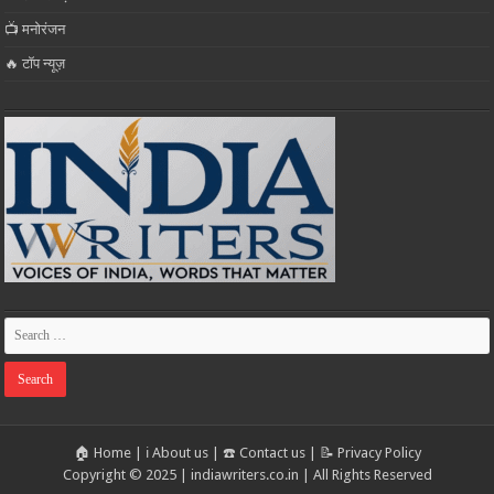
📺 मनोरंजन
🔥 टॉप न्यूज़
🏠 Home
|
ℹ️ About us
|
☎️ Contact us
|
📝 Privacy Policy
Copyright © 2025 | indiawriters.co.in | All Rights Reserved