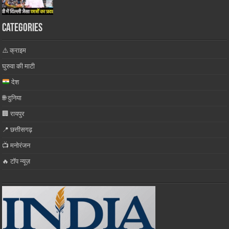
Categories
⚠️ क्राइम
घुरुवा की माटी
देश
🌐 दुनिया
🏢 रायपुर
📍 छत्तीसगढ़
📺 मनोरंजन
🔥 टॉप न्यूज़