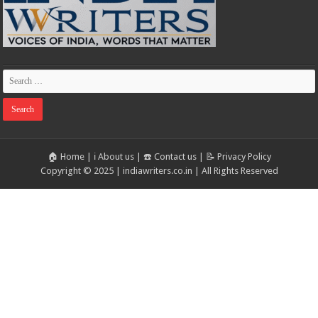
🏠 Home
|
ℹ️ About us
|
☎️ Contact us
|
📝 Privacy Policy
Copyright © 2025 | indiawriters.co.in | All Rights Reserved