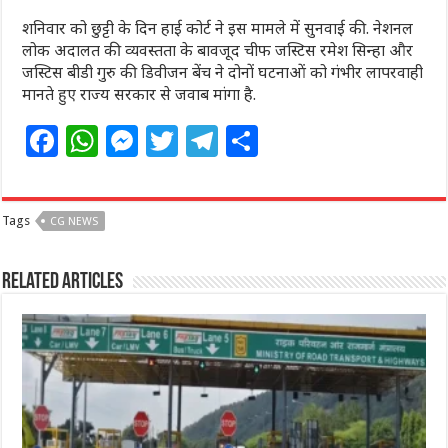
शनिवार को छुट्टी के दिन हाई कोर्ट ने इस मामले में सुनवाई की. नेशनल
लोक अदालत की व्यवस्तता के बावजूद चीफ जस्टिस रमेश सिन्हा और
जस्टिस बीडी गुरु की डिवीजन बेंच ने दोनों घटनाओं को गंभीर लापरवाही
मानते हुए राज्य सरकार से जवाब मांगा है.
F
W
M
T
T
S
a
h
e
w
el
h
c
at
ss
itt
e
ar
Tags
CG NEWS
e
s
e
e
g
e
b
A
n
r
ra
Related Articles
o
p
g
m
o
p
e
k
r