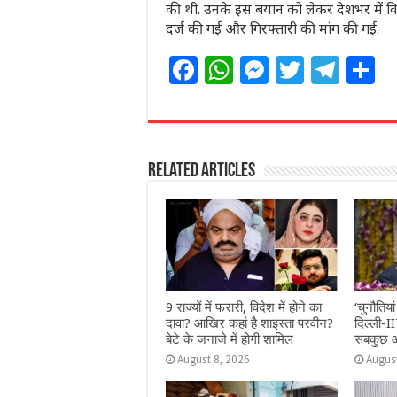
की थी. उनके इस बयान को लेकर देशभर में व
दर्ज की गई और गिरफ्तारी की मांग की गई.
F
W
M
T
T
S
a
h
e
w
el
h
c
at
ss
itt
e
a
e
s
e
e
g
e
Related Articles
b
A
n
r
ra
o
p
g
m
o
p
e
k
r
9 राज्‍यों में फरारी, व‍िदेश में होने का
‘चुनौतिया
दावा? आख‍िर कहां है शाइस्‍ता परवीन?
दिल्ली-IIT
बेटे के जनाजे में होगी शामिल
सबकुछ 
August 8, 2026
Augus