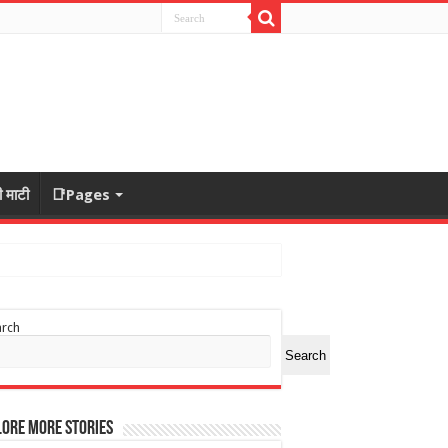
ी माटी
📑Pages
arch
Search
ore More Stories