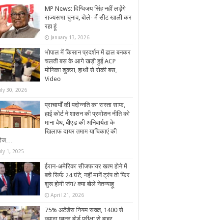
MP News: दिग्विजय सिंह नहीं लड़ेंगे
राज्यसभा चुनाव, बोले- मैं सीट खाली कर
रहा हूं
January 13, 2026
भोपाल में किसान प्रदर्शन में ढाल बनकर
चलती बस के आगे खड़ी हुईं ACP
मोनिका शुक्ला, हाथों से रोकी बस,
Video
uly 30, 2026
प्राचार्यों की पदोन्नति का रास्ता साफ,
हाई कोर्ट ने शासन की प्रमोशन नीति को
माना वैध, बीएड की अनिवार्यता के
खिलाफ दायर तमाम याचिकाएं की
रिज…
uly 1, 2025
ईरान-अमेरिका सीजफायर खत्म होने में
बचे सिर्फ 24 घंटे, नहीं मानें ट्रंप तो फिर
शुरू होगी जंग? क्या बोले नेतन्याहू
April 21, 2026
75% अटेंडेंस नियम सख्त, 1400 से
ज्यादा छात्र बोर्ड परीक्षा से बाहर