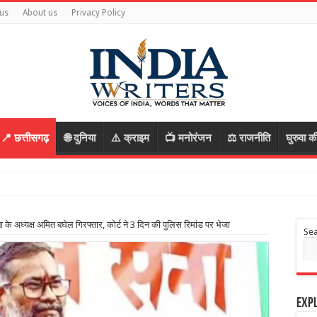
us
About us
Privacy Policy
📍 छत्तीसगढ़
🌐 दुनिया
⚠️ क्राइम
📺 मनोरंजन
⚖️ राजनीति
घुरुवा क
ी
ा के अध्यक्ष अमित बघेल गिरफ्तार, कोर्ट ने 3 दिन की पुलिस रिमांड पर भेजा
Se
Expl