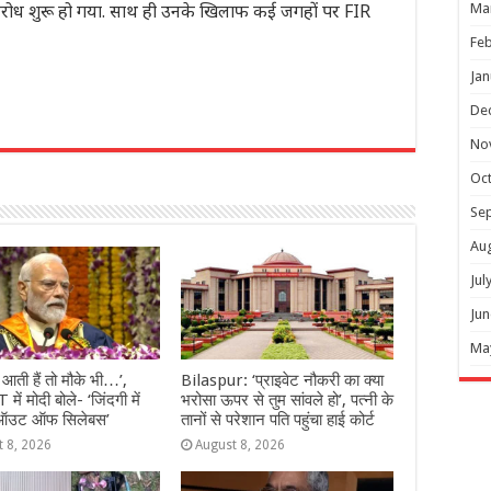
िरोध शुरू हो गया. साथ ही उनके खिलाफ कई जगहों पर FIR
Ma
Feb
Jan
De
r
No
Oc
Se
Au
Jul
Jun
Ma
ं आती हैं तो मौके भी…’,
Bilaspur: ‘प्राइवेट नौकरी का क्या
 में मोदी बोले- ‘जिंदगी में
भरोसा ऊपर से तुम सांवले हो’, पत्नी के
ऑउट ऑफ सिलेबस’
तानों से परेशान पति पहुंचा हाई कोर्ट
t 8, 2026
August 8, 2026