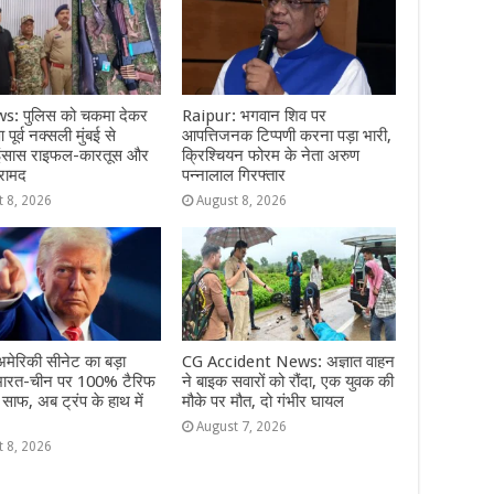
: पुलिस को चकमा देकर
Raipur: भगवान शिव पर
पूर्व नक्सली मुंबई से
आपत्तिजनक टिप्पणी करना पड़ा भारी,
 इंसास राइफल-कारतूस और
क्रिश्चियन फोरम के नेता अरुण
रामद
पन्नालाल गिरफ्तार
t 8, 2026
August 8, 2026
मेरिकी सीनेट का बड़ा
CG Accident News: अज्ञात वाहन
भारत-चीन पर 100% टैरिफ
ने बाइक सवारों को रौंदा, एक युवक की
 साफ, अब ट्रंप के हाथ में
मौके पर मौत, दो गंभीर घायल
August 7, 2026
t 8, 2026