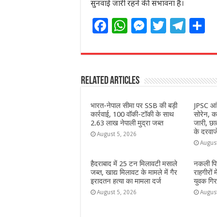
सुनवाई जारी रहने की संभावना है।
F
W
M
T
T
S
a
h
e
w
el
h
c
at
ss
itt
e
a
e
s
e
e
g
e
Related Articles
b
A
n
r
ra
o
p
g
m
भारत-नेपाल सीमा पर SSB की बड़ी
JPSC आं
o
p
e
कार्रवाई, 100 वॉकी-टॉकी के साथ
सोरेन, क
2.63 लाख नेपाली मुद्रा जब्त
जारी, छात
k
r
के दरवाज
August 5, 2026
Augus
हैदराबाद में 25 टन मिलावटी मसाले
नकली पि
जब्त, खाद्य मिलावट के मामले में गैर
राहगीरों
इरादतन हत्या का मामला दर्ज
युवक गिर
August 5, 2026
Augus