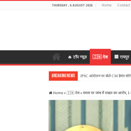
Home
Contact
THURSDAY , 6 AUGUST 2026
🔥 टॉप न्यूज़
🇮🇳 देश
🏢 रायपुर
Breaking News
JPSC आंदोलन पर बोले CM हेमंत सोरे
Home
»
🇮🇳 देश
»
ममता पर जांच में दखल का आरोप, I-PA