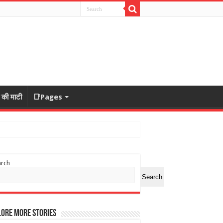
ा की माटी
📑Pages
arch
Search
ore More Stories