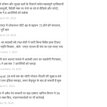
वे स्टेशन और सुरक्षा बलों के ठिकाने समेत महत्वपूर्ण प्रतिष्ठानों
ासूसी, विदेशी नंबर पर भेजे जा रहे थे वीडियो और फोटो,
िस ने 6 आरोपियों को दबोचा
arch 20, 2026
ाष्ट्र में लोकसभा सीटें 48 से बढ़कर 72 होने की संभावना,
 पूरी बात
arch 24, 2026
 का शताब्दी वर्ष: PM मोदी ने जारी किया विशेष डाक टिकट
्मृति सिक्का , बोले- राष्ट्र प्रथम ही संघ का एक मात्र भाव
ctober 1, 2025
्ली कार ब्लास्ट मामले में आतंकी उमर का सहयोगी गिरफ्तार,
 ने अब तक 7 आरोपियों को पकड़ा
ovember 26, 2025
pal: 28 मार्च तक बंद रहेगी भोपाल-दिल्ली की सुबह 8 बजे
 एयर इंडिया फ्लाइट, समर शेड्यूल के बाद हो सकती है शुरू
arch 9, 2026
र में अवैध रेत तस्करी पर बड़ा एक्शन: खनिज विभाग ने 36
 जब्त किए, भंडारणकर्ताओं पर भी कार्रवाई
ay 26, 2026