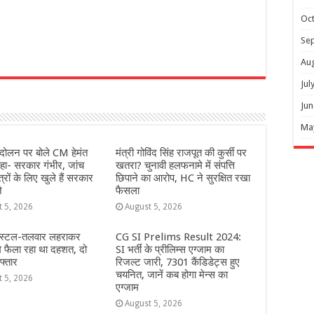
Oc
Se
Au
r
Jul
Jun
Ma
दोलन पर बोले CM हेमंत
मंत्री गोविंद सिंह राजपूत की कुर्सी पर
हा- सरकार गंभीर, जांच
खतरा? चुनावी हलफनामे में संपत्ति
्रों के लिए खुले हैं सरकार
छिपाने का आरोप, HC ने सुरक्षित रखा
े
फैसला
t 5, 2026
August 5, 2026
स्टल-तलवार लहराकर
CG SI Prelims Result 2024:
 मे फैला रहा था दहशत, दो
SI भर्ती के प्रीलिम्स एग्जाम का
फ्तार
रिजल्ट जारी, 7301 कैंडिडेट्स हुए
चयनित, जानें कब होगा मेन्स का
t 5, 2026
एग्जाम
August 5, 2026