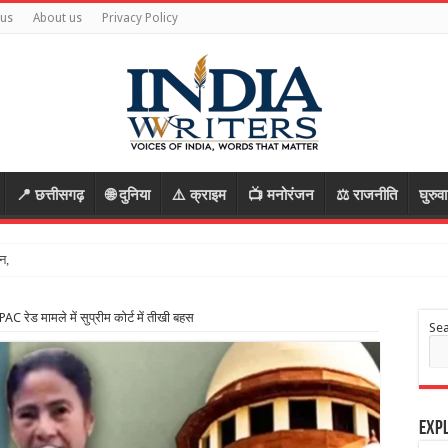
 us
About us
Privacy Policy
📍 छत्तीसगढ़
🌐 दुनिया
⚠️ क्राइम
📺 मनोरंजन
⚖️ राजनीति
घुरुव
न, कहा- सरकार गंभीर, ज
C रेड मामले में सुप्रीम कोर्ट में तीखी बहस
Se
Expl