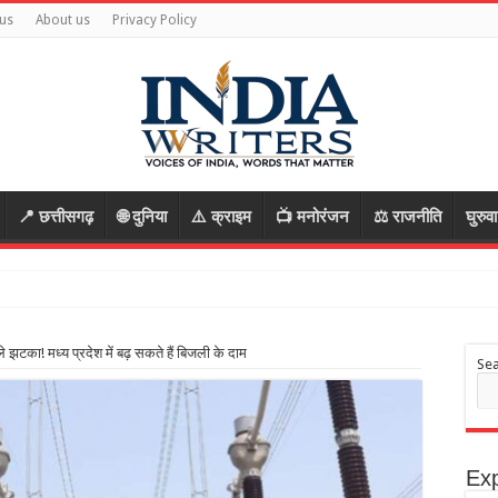
us
About us
Privacy Policy
📍 छत्तीसगढ़
🌐 दुनिया
⚠️ क्राइम
📺 मनोरंजन
⚖️ राजनीति
घुरुव
 झटका! मध्य प्रदेश में बढ़ सकते हैं बिजली के दाम
Se
Exp