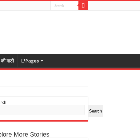
ा की माटी
📑Pages
arch
Search
lore More Stories