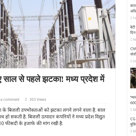
काली
अधि
F
बेट
दिन
M
Chh
संपत
S
साल से पहले झटका! मध्य प्रदेश में
‘प्य
 a comment
303 Views
600 
देश के बिजली उपभोक्ताओं को झटका लगने लगने वाला है. साल
M
ाथ हो सकती है. बिजली उत्पादन कंपनियों ने मध्य प्रदेश विद्युत
CG 
0 फीसदी के इजाफे की मांग रखी है.
बुकि
M