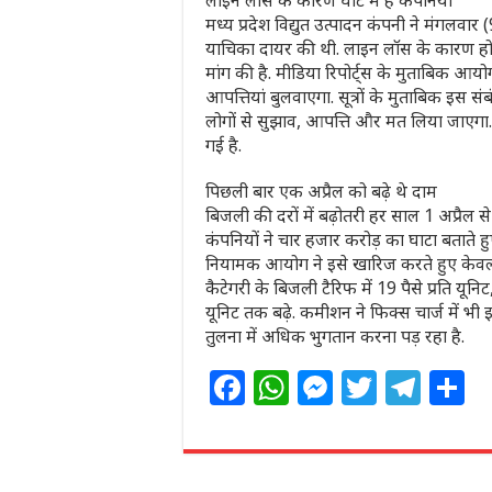
लाइन लॉस के कारण घाटे में हैं कंपनियां
मध्य प्रदेश विद्युत उत्पादन कंपनी ने मंगलवार 
याचिका दायर की थी. लाइन लॉस के कारण होने व
मांग की है. मीडिया रिपोर्ट्स के मुताबिक आय
आपत्तियां बुलवाएगा. सूत्रों के मुताबिक इस संब
लोगों से सुझाव, आपत्ति और मत लिया जाएगा
गई है.
पिछली बार एक अप्रैल को बढ़े थे दाम
बिजली की दरों में बढ़ोतरी हर साल 1 अप्रैल 
कंपनियों ने चार हजार करोड़ का घाटा बताते हुए
नियामक आयोग ने इसे खारिज करते हुए केवल 3
कैटेगरी के बिजली टैरिफ में 19 पैसे प्रति यूनिट, 
यूनिट तक बढ़े. कमीशन ने फिक्स चार्ज में 
तुलना में अधिक भुगतान करना पड़ रहा है.
F
W
M
T
T
S
a
h
e
w
el
h
c
at
ss
itt
e
a