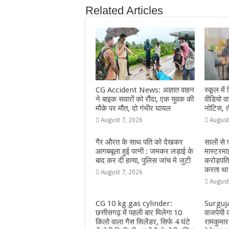
e
s
e
e
g
e
Related Articles
b
A
n
r
ra
o
p
g
m
o
p
e
k
r
CG Accident News: अज्ञात वाहन
स्कूल में 
ने बाइक सवारों को रौंदा, एक युवक की
वीडियो 
मौके पर मौत, दो गंभीर घायल
नोटिस, त
August 7, 2026
August
गैर औरत के साथ पति को देखकर
सालों से
आगबबूला हुई पत्नी : जमकर लड़ाई के
मास्टरमा
बाद कर दी हत्या, पुलिस जांच मे जुटी
करोड़पत
करता था
August 7, 2026
August
CG 10 kg gas cylinder:
Surguja:
छत्तीसगढ़ में पहली बार मिलेगा 10
वाजपेयी क
किलो वाला गैस सिलेंडर, सिर्फ 4 घंटे
रामकुमार 