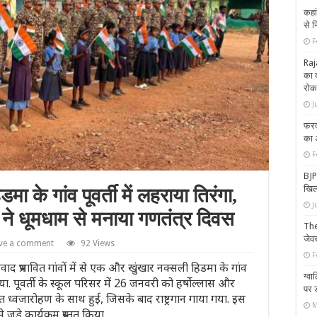
कहां
से 
F
Raj
का क
रोक
J
फरवर
का 
F
BJP 
खिल
के गांव पूवर्ती में लहराया तिरंगा,
J
चों ने धूमधाम से मनाया गणतंत्र दिवस
Thef
जेव
ve a comment
92 Views
F
प्रभावित गांवों में से एक और खुंखार नक्सली हिडमा के गांव
ग्व
या. पूवर्ती के स्कूल परिसर में 26 जनवरी को हर्षोल्लास और
पर 
 ध्वजारोहण के साथ हुई, जिसके बाद राष्ट्रगान गाया गया. इस
M
ुड़े कार्यक्रम प्रस्तुत किया.