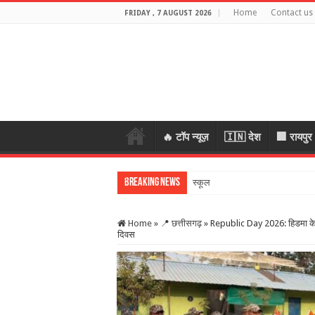
Home
Contact us
FRIDAY , 7 AUGUST 2026
🔥 टॉप न्यूज़
🇮🇳 देश
🏢 रायपुर
Breaking News
स्कूल में शिक्षकों की शरा
Home
»
📍 छत्तीसगढ़
»
Republic Day 2026: हिडमा के गांव 
दिवस