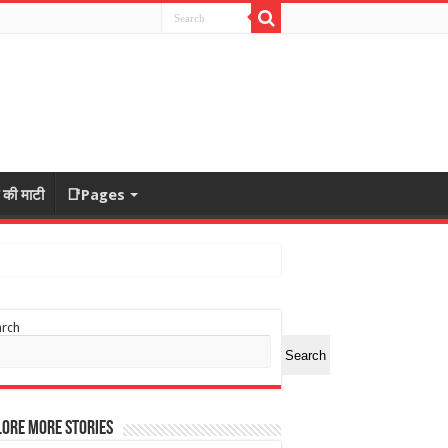
ा की माटी
📑Pages
arch
Search
ore More Stories