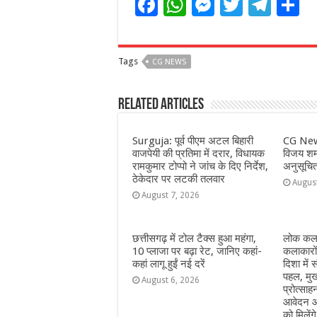
F
W
M
T
T
S
a
h
e
w
el
h
c
at
ss
itt
e
a
Tags
CG NEWS
e
s
e
e
g
e
b
A
n
r
ra
Related Articles
o
p
g
m
o
p
e
Surguja: पूर्व पीएम अटल बिहारी
CG New
वाजपेयी की प्रतिमा में दरार, विधायक
विजय शर्म
k
r
रामकुमार टोप्पो ने जांच के दिए निर्देश,
अनुसूचि
ठेकेदार पर लटकी तलवार
Augus
August 7, 2026
छत्तीसगढ़ में टोल टैक्स हुआ महंगा,
लोक कला
10 प्लाजा पर बढ़ा रेट, जानिए कहां-
कलाकारो
कहां लागू हुईं नई दरें
दिशा में स
पहल, मुख
August 6, 2026
प्रोत्सा
आवेदन आ
को मिलेंग