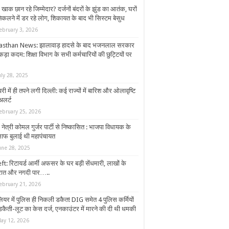
 खाक छान रहे जिम्मेदार? दर्जनों बंदरों के झुंड का आतंक, घरों
निकलने में डर रहे लोग, शिकायत के बाद भी सिस्टम बेसुध
ebruary 3, 2026
asthan News: झालावाड़ हादसे के बाद भजनलाल सरकार
ड़ा कदम: शिक्षा विभाग के सभी कर्मचारियों की छुट्टियों पर
uly 28, 2025
ी में ही तपने लगी दिल्ली: कई राज्यों में बारिश और ओलावृष्टि
अलर्ट
ebruary 25, 2026
नेत्री कोमल गुर्जर पार्टी से निष्कासित : भाजपा विधायक के
ाफ बुलाई थी महापंचायत
une 28, 2025
t: रिटायर्ड आर्मी अफसर के घर बड़ी सेंधमारी, लाखों के
रात और नगदी पार…..
ebruary 21, 2026
ालियर में पुलिस ही निकली डकैत! DIG समेत 4 पुलिस कर्मियों
डकैती-लूट का केस दर्ज, एनकाउंटर में मारने की दी थी धमकी
ay 12, 2026