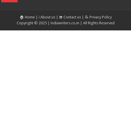
🏠 Home
|
ℹ️ About us
|
☎️ Contact us
|
📝 Privacy Policy
Copyright © 2025 | indiawriters.co.in | All Rights Reserved