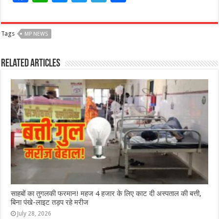
a
h
e
w
el
h
c
at
ss
itt
e
ar
Tags
MP NEWS
e
s
e
e
g
e
b
A
n
r
ra
Related Articles
o
p
g
m
o
p
e
k
r
साहबों का तुगलकी फरमान! महज 4 हजार के लिए काट दी अस्पताल की बत्ती,
बिना पंखे-लाइट तड़प रहे मरीज
July 28, 2026