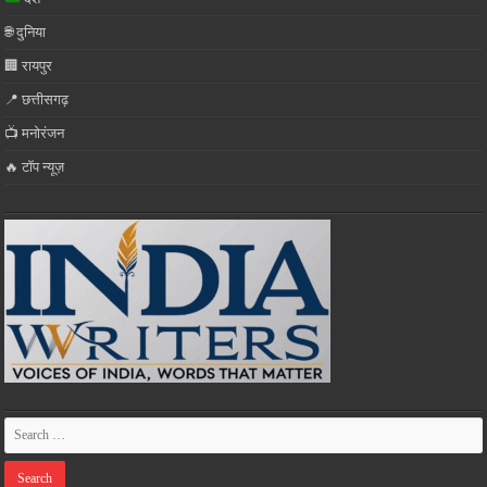
🌐 दुनिया
🏢 रायपुर
📍 छत्तीसगढ़
📺 मनोरंजन
🔥 टॉप न्यूज़