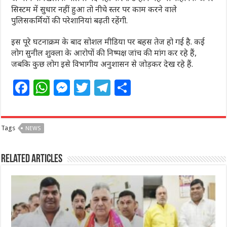
सिस्टम में सुधार नहीं हुआ तो नीचे स्तर पर काम करने वाले
पुलिसकर्मियों की परेशानियां बढ़ती रहेंगी.
इस पूरे घटनाक्रम के बाद सोशल मीडिया पर बहस तेज हो गई है. कई
लोग सुनील शुक्ला के आरोपों की निष्पक्ष जांच की मांग कर रहे हैं,
जबकि कुछ लोग इसे विभागीय अनुशासन से जोड़कर देख रहे हैं.
F
W
M
T
T
S
a
h
e
w
el
h
c
at
ss
itt
e
ar
Tags
NEWS
e
s
e
e
g
e
b
A
n
r
ra
Related Articles
o
p
g
m
o
p
e
k
r