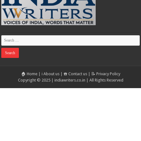
🏠 Home
|
ℹ️ About us
|
☎️ Contact us
|
📝 Privacy Policy
Copyright © 2025 | indiawriters.co.in | All Rights Reserved