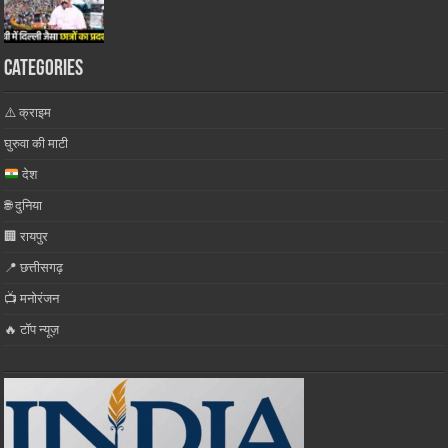
Categories
⚠️ क्राइम
घुरुवा की माटी
देश
🌐 दुनिया
🏢 रायपुर
📍 छत्तीसगढ़
📺 मनोरंजन
🔥 टॉप न्यूज़