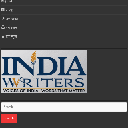
🌐 दुनिया
🏢 रायपुर
📍 छत्तीसगढ़
📺 मनोरंजन
🔥 टॉप न्यूज़