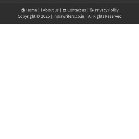
🏠 Home
|
ℹ️ About us
|
☎️ Contact us
|
📝 Privacy Policy
Copyright © 2025 | indiawriters.co.in | All Rights Reserved