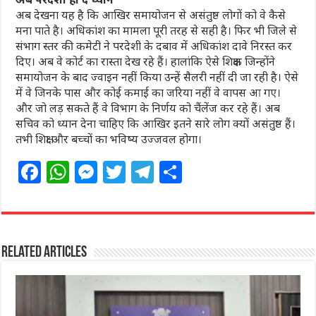
अब देखना यह है कि आखिर समायोजन से असंतुष्ठ लोगों को वे कैसे
मना पाते है। अधिकांश का मामला पूरी तरह से सही है। फिर भी जिले से
संभाग स्तर की कमेटी ने परदेशी के दबाव में अधिकांश दावे निरस्त कर
दिए। अब वे कोर्ट का रास्ता देख रहे हैं। हालांकि ऐसे शिक्षक जिन्होंने
समायोजन के बाद ज्वाइन नहीं किया उन्हें सैलरी नहीं दी जा रही है। ऐसे
में वे जिनके पास और कोई कमाई का जरिया नहीं वे वापस आ गए।
और जो लड़ सकते हैं वे विभाग के निर्णय को चैंलेंज कर रहे हैं। अब
सचिव को ध्यान देना चाहिए कि आखिर इतने सारे लोग क्यों असंतुष्ठ हैं।
तभी शिक्षा और बच्चों का भविष्य उज्जवल होगा।
F
W
M
T
T
S
a
h
e
w
el
h
c
at
ss
itt
e
ar
e
s
e
e
g
e
Related Articles
b
A
n
r
ra
o
p
g
m
o
p
e