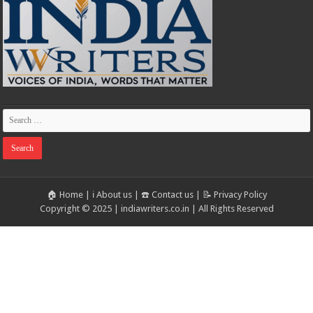
🏠 Home
|
ℹ️ About us
|
☎️ Contact us
|
📝 Privacy Policy
Copyright © 2025 | indiawriters.co.in | All Rights Reserved