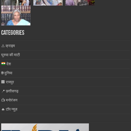
Categories
⚠️ क्राइम
घुरुवा की माटी
देश
🌐 दुनिया
🏢 रायपुर
📍 छत्तीसगढ़
📺 मनोरंजन
🔥 टॉप न्यूज़