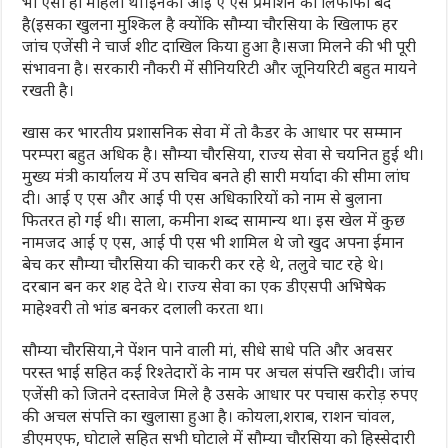
भी ऐसी ही महिला थी।इनका आई ए एस प्रमोशन का लिफाफा बंद
है(इसका खुलना मुश्किल है क्योंकि सौम्या चौरसिया के खिलाफ हर
जांच एजेंसी ने चार्ज शीट दाखिल किया हुआ है।सजा मिलने की भी पूरी
संभावना है। सरकारी नौकरी में सीनियरिटी और जूनियरिटी बहुत मायने
रखती है।
खास कर भारतीय प्रशासनिक सेवा में तो कैडर के आधार पर सम्मान
परम्परा बहुत अधिक है। सौम्या चौरसिया, राज्य सेवा से चयनित हुई थी।
मुख्य मंत्री कार्यालय में उप सचिव बनते ही सारी मर्यादा की सीमा लांघ
दी। आई ए एस और आई पी एस अधिकारियों को नाम से बुलाना
फितरत हो गई थी। साला, कमीना शब्द सामान्य था। इस खेल में कुछ
नामजद आई ए एस, आई पी एस भी शामिल थे जो खुद अपना ईमान
बेच कर सौम्या चौरसिया की चाकरी कर रहे थे, तलुवे चाट रहे थे।
दरबान बन कर शह देते थे। राज्य सेवा का एक डीएसपी अभिषेक
माहेश्वरी तो भांड बनकर दलाली करता था।
सौम्या चौरसिया,ने पेंशन पाने वाली मां, सीधे साधे पति और अवसर
परस्त भाई सहित कई रिश्तेदारों के नाम पर अचल संपत्ति खरीदी। जांच
एजेंसी को जितने दस्तावेज मिले है उसके आधार पर पचास करोड़ रुपए
की अचल संपत्ति का खुलासा हुआ है। कोयला,शराब, राशन चांवल,
डीएमएफ, घोटाले सहित सभी घोटाले में सौम्या चौरसिया को हिस्सेदारी