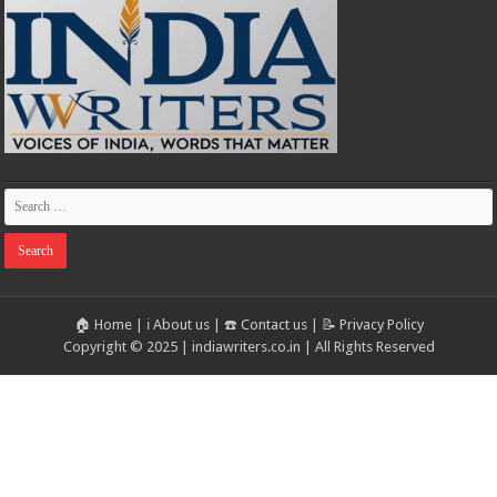
🏠 Home
|
ℹ️ About us
|
☎️ Contact us
|
📝 Privacy Policy
Copyright © 2025 | indiawriters.co.in | All Rights Reserved