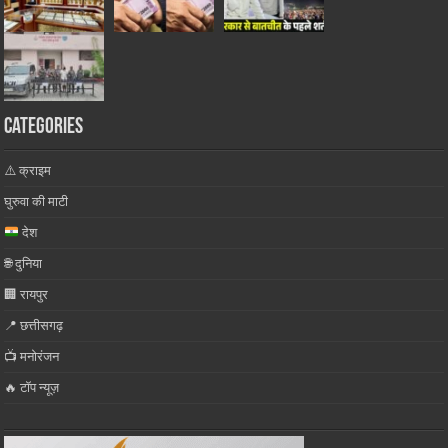
Categories
⚠️ क्राइम
घुरुवा की माटी
देश
🌐 दुनिया
🏢 रायपुर
📍 छत्तीसगढ़
📺 मनोरंजन
🔥 टॉप न्यूज़