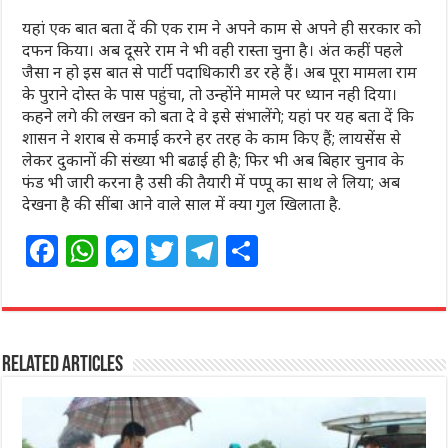
यहां एक बात बता दें की एक राम ने अपने काम से अपने ही सरकार को
दफन किया। अब दूसरे राम ने भी वही रास्ता चुना है। अंत कहीं पहले
जैसा न हो इस बात से पार्टी पदाधिकारी डर रहे हैं। अब पूरा मामला राम
के पुराने दोस्त के पास पहुंचा, तो उन्होंने मामले पर ध्यान नही दिया।
कहने लगे की लखन को बता दे वे इसे संभालेंगे; यहां पर यह बता दें कि
शासन ने शराब से कमाई करने हर तरह के काम किए हैं; लायसेंस से
लेकर दुकानों की संख्या भी बढाई ही है; फिर भी अब बिहार चुनाव के
फंड भी जारी करना है उसी की तैयारी में पप्पू का साथ ले लिया; अब
देखना है की सींबा आने वाले साल में क्या गुल खिलाता है.
F
W
M
T
T
S
a
h
e
w
el
h
c
at
ss
itt
e
ar
e
s
e
e
g
e
Related Articles
b
A
n
r
ra
o
p
g
m
o
p
e