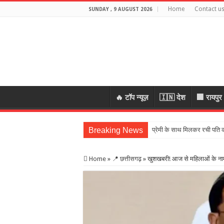
Home
Contact u
SUNDAY , 9 AUGUST 2026
🔥 टॉप न्यूज़
🇮🇳 देश
🏢 रायपुर
Breaking News
Home
»
📍 छत्तीसगढ़
»
खुशखबरी! आज से महिलाओं के नाम