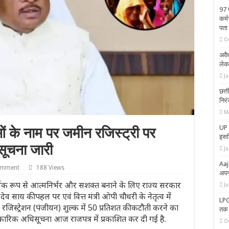
97 
कर्
पता 
O
अवैध
लेक
J
छत्त
निर
M
UP 
के नाम पर जमीन रजिस्ट्री पर
इसल
सूचना जारी
Ju
Aaj
omment
188 Views
अप
क रूप से आत्मनिर्भर और सशक्त बनाने के लिए राज्य सरकार
Ju
 साय की पहल पर एवं वित्त मंत्री ओपी चौधरी के नेतृत्व में
LPG
रजिस्ट्रेशन (पंजीयन) शुल्क में 50 प्रतिशत की कटौती करने का
तक…
िकारिक अधिसूचना आज राजपत्र में प्रकाशित कर दी गई है.
O