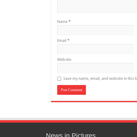
Name
*
Email
*
Website
Save my name, email, and website in this 
News in Pictures