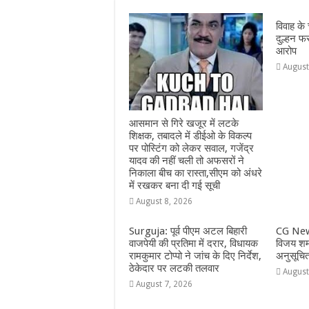
o
p
g
m
o
p
e
विवाह के
k
r
दुल्हन फ
आरोप
August
आसमान से गिरे खजूर में लटके
शिक्षक, तबादले में डीईओ के विकल्प
पर पोस्टिंग को लेकर सवाल, गजेंद्र
यादव की नहीं चली तो अफसरों ने
निकाला बीच का रास्ता,सीएम को अंधरे
में रखकर बना दी गई सूची
August 8, 2026
Surguja: पूर्व पीएम अटल बिहारी
CG New
वाजपेयी की प्रतिमा में दरार, विधायक
विजय शर्म
रामकुमार टोप्पो ने जांच के दिए निर्देश,
अनुसूचि
ठेकेदार पर लटकी तलवार
August
August 7, 2026