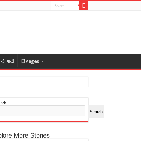
ा की माटी
📑Pages
arch
Search
lore More Stories