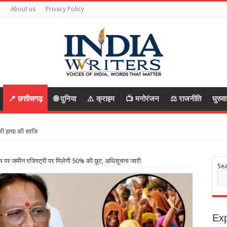
s
About us
Privacy Policy
📍 छत्तीसगढ़
🌐 दुनिया
⚠️ क्राइम
📺 मनोरंजन
⚖️ राजनीति
घुरुव
 पर जमीन रजिस्ट्री पर मिलेगी 50% की छूट, अधिसूचना जारी
Se
Exp