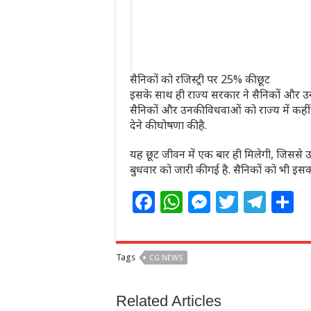
सैनिकों को रजिस्ट्री पर 25% की छूट
इसके साथ ही राज्य सरकार ने सैनिकों और उनके
सैनिकों और उनकी विधवाओं को राज्य में कहीं 
देने की घोषणा की है.
यह छूट जीवन में एक बार ही मिलेगी, जिससे उन
बुधवार को जारी की गई है. सैनिकों को भी इस
F
W
M
T
T
S
a
h
e
w
el
h
c
at
ss
itt
e
a
Tags
CG NEWS
e
s
e
e
g
e
b
A
n
r
ra
Related Articles