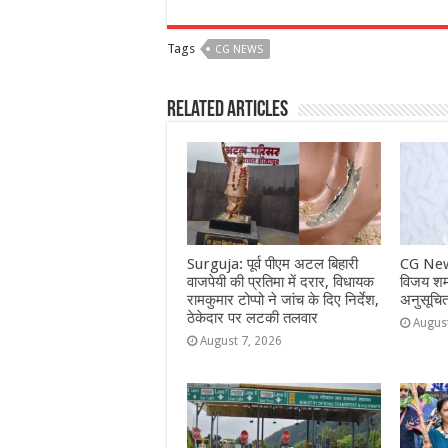
a
h
e
w
el
h
c
at
ss
itt
e
a
Tags
CG NEWS
e
s
e
e
g
e
b
A
n
r
ra
Related Articles
o
p
g
m
o
p
e
k
r
Surguja: पूर्व पीएम अटल बिहारी
CG New
वाजपेयी की प्रतिमा में दरार, विधायक
विजय शर्म
रामकुमार टोप्पो ने जांच के दिए निर्देश,
अनुसूचि
ठेकेदार पर लटकी तलवार
Augus
August 7, 2026