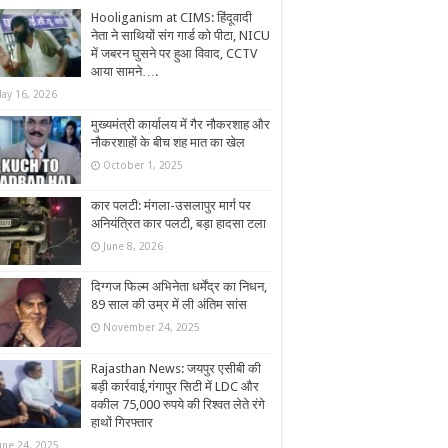
Hooliganism at CIMS: हिंदूवादी
नेता ने साथियों संग गार्ड को पीटा, NICU
में जबरन घुसने पर हुआ विवाद, CCTV
आया सामने….
ay 16, 2026
मुख्यमंत्री कार्यालय में गैर नौकरशाह और
नौकरशाहों के बीच शह मात का खेल
October 1, 2025
कार पलटी: मंगला-उसलापुर मार्ग पर
अनियंत्रित कार पलटी, बड़ा हादसा टला
June 8, 2026
दिग्गज फिल्म अभिनेता धर्मेंद्र का निधन,
89 साल की उम्र में ली अंतिम सांस
November 24, 2025
Rajasthan News: जयपुर एसीबी की
बड़ी कार्रवाई,गंगापुर सिटी में LDC और
वकील 75,000 रुपये की रिश्वत लेते रंगे
हाथों गिरफ्तार
une 24, 2025