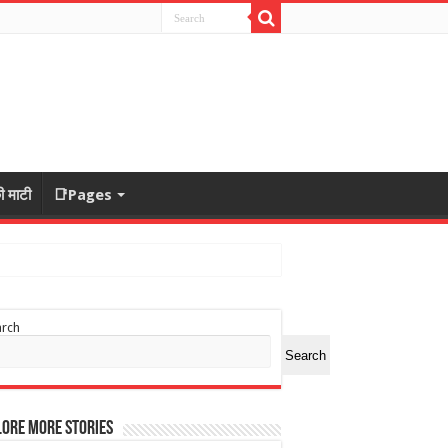
ी माटी
📑Pages
arch
Search
ore More Stories