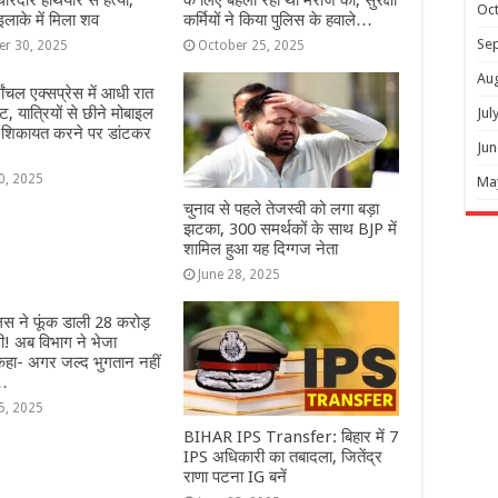
ारदार हथियार से हत्या,
के लिए बहला रहा था मरीज को, सुरक्षा
Oc
लाके में मिला शव
कर्मियों ने किया पुलिस के हवाले…
Se
er 30, 2025
October 25, 2025
Au
र्वांचल एक्सप्रेस में आधी रात
, यात्रियों से छीने मोबाइल
Jul
, शिकायत करने पर डांटकर
Jun
0, 2025
Ma
चुनाव से पहले तेजस्वी को लगा बड़ा
झटका, 300 समर्थकों के साथ BJP में
शामिल हुआ यह दिग्गज नेता
June 28, 2025
लिस ने फूंक डाली 28 करोड़
! अब विभाग ने भेजा
हा- अगर जल्द भुगतान नहीं
…
5, 2025
BIHAR IPS Transfer: बिहार में 7
IPS अधिकारी का तबादला, जितेंद्र
राणा पटना IG बनें