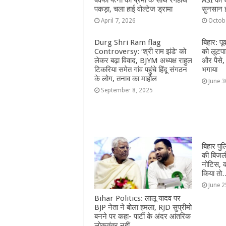
बेवफा पत्नी को प्रेमी के साथ रंगेहाथ
ASI की ध
पकड़ा, चला हाई वोल्टेज ड्रामा
सुनसान इ
April 7, 2026
Octob
Durg Shri Ram flag
बिहार: पू
Controversy: ‘श्री राम झंडे’ को
को लूटपाट
लेकर बढ़ा विवाद, BJYM अध्यक्ष राहुल
और पैसे
टिकरिया समेत गांव पहुंचे हिंदू संगठन
भगाया
के लोग, तनाव का माहौल
June 3
September 8, 2025
बिहार पु
की बिजली
नोटिस, क
किया तो
June 2
Bihar Politics: लालू यादव पर
BJP नेता ने बोला हमला, RJD सुप्रीमो
बनने पर कहा- पार्टी के अंदर आंतरिक
लोकतंत्र नहीं