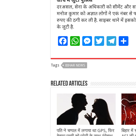
जांच में जुटी पुलिस
दरअसल, सेना के अधिकारी को सीमेंट और सरि
मनोज कुमार को अज्ञात लोगों ने एकं नंबर से 
रुपए की ठगी कर ली है. साइबर थाने में इसक
के जुटी है.
F
W
M
T
T
S
a
h
e
w
el
h
c
at
ss
itt
e
a
Tags
BIHAR NEWS
e
s
e
e
g
e
b
A
n
r
ra
Related Articles
o
p
g
m
o
p
e
k
r
पति ने चप्पल में लगाया था GPS, फिर
बिहार में