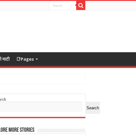
ी माटी
📑Pages
arch
Search
ore More Stories