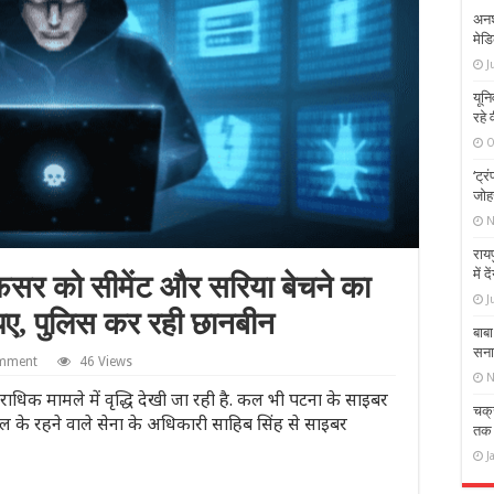
अनश
मेड
J
यूनि
रहे 
O
‘ट्र
जोह
N
रायप
में 
सर को सीमेंट और सरिया बेचने का
J
पए, पुलिस कर रही छानबीन
बाबा
सना
omment
46 Views
N
धिक मामले में वृद्धि देखी जा रही है. कल भी पटना के साइबर
चक्र
वल के रहने वाले सेना के अधिकारी साहिब सिंह से साइबर
तक क
J