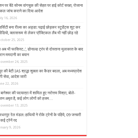
न पर बैठे सोनम वांगचुक की सेहत पर हाई कोर्ट सख्त, रोजाना
िकल जांच कराने का दिया आदेश
uly 16, 2026
वर्सिटी बना रील्स का अड्डा: पढ़ाई छोड़कर स्टूडेंट्स शूट कर
वीडियो, क्लासरूम से लेकर प्रैक्टिकल लैब भी नहीं छोड़ रहे
ctober 25, 2025
ंप अब भी फासिस्ट..’, डोनाल्ड ट्रंप से दोस्ताना मुलाकात के बाद
रान ममदानी का बयान
ovember 24, 2025
ुर की बेटी IAS श्रद्धा शुक्ला का कैडर बदला, अब मध्यप्रदेश
देंगी सेवा, आदेश जारी
une 22, 2026
 बागेश्वर की पदयात्रा में शामिल हुए नरोत्तम मिश्रा, बोले-
तन अमृत है, कई लोग लोगों को हजम…
ovember 13, 2025
धरपुर रेल मंडल: हाथियों ने रोके ट्रेनों के पहिये, 09 जनवरी
ई ट्रेनें रद्द
anuary 9, 2026