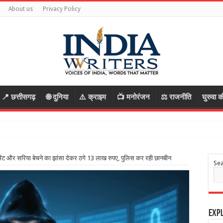
About us
Privacy Policy
📍 छत्तीसगढ़
🌐 दुनिया
⚠️ क्राइम
📺 मनोरंजन
⚖️ राजनीति
घुरुवा क
े आरोपी,
ट और सरिया बेचने का झांसा देकर ठगे 13 लाख रुपए, पुलिस कर रही छानबीन
Se
Expl