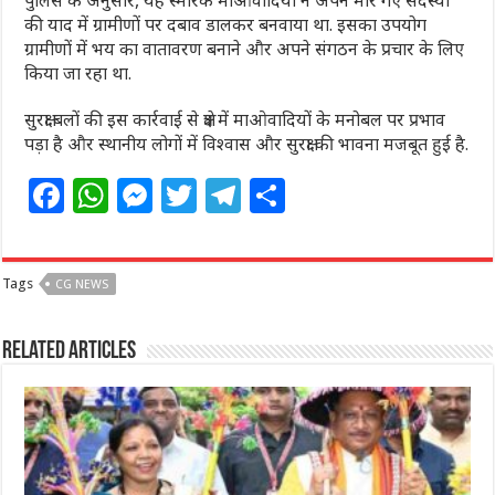
की याद में ग्रामीणों पर दबाव डालकर बनवाया था. इसका उपयोग
ग्रामीणों में भय का वातावरण बनाने और अपने संगठन के प्रचार के लिए
किया जा रहा था.
सुरक्षा बलों की इस कार्रवाई से क्षेत्र में माओवादियों के मनोबल पर प्रभाव
पड़ा है और स्थानीय लोगों में विश्वास और सुरक्षा की भावना मजबूत हुई है.
F
W
M
T
T
S
a
h
e
w
el
h
c
at
ss
itt
e
ar
Tags
CG NEWS
e
s
e
e
g
e
b
A
n
r
ra
Related Articles
o
p
g
m
o
p
e
k
r