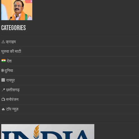
Categories
⚠️ क्राइम
घुरुवा की माटी
देश
🌐 दुनिया
🏢 रायपुर
📍 छत्तीसगढ़
📺 मनोरंजन
🔥 टॉप न्यूज़