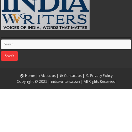
🏠 Home
|
ℹ️ About us
|
☎️ Contact us
|
📝 Privacy Policy
Copyright © 2025 | indiawriters.co.in | All Rights Reserved