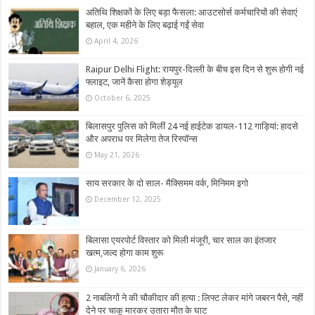
अतिथि शिक्षकों के लिए बड़ा फैसला: आउटसोर्स कर्मचारियों की सेवाएं
बहाल, एक महीने के लिए बढ़ाई गईं सेवा
April 4, 2026
Raipur Delhi Flight: रायपुर-दिल्ली के बीच इस दिन से शुरू होगी नई
फ्लाइट, जानें कैसा होगा शेड्यूल
October 6, 2025
बिलासपुर पुलिस को मिलीं 24 नई हाईटेक डायल-112 गाड़ियां: हादसे
और अपराध पर मिलेगा तेज रिस्पॉन्स
May 21, 2026
साय सरकार के दो साल- मैक्सिमम वर्क, मिनिमम इगो
December 12, 2025
बिलासा एयरपोर्ट विस्तार को मिली मंजूरी, चार साल का इंतजार
खत्म,जल्द होगा काम शुरू
January 6, 2026
2 नाबलिगों ने की चौकीदार की हत्या : लिफ्ट लेकर मांगे जबरन पैसे, नहीं
देने पर चाकू मारकर उतारा मौत के घाट