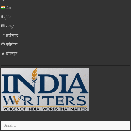
देश
🌐 दुनिया
🏢 रायपुर
📍 छत्तीसगढ़
📺 मनोरंजन
🔥 टॉप न्यूज़