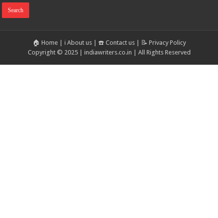
🏠 Home
|
ℹ️ About us
|
☎️ Contact us
|
📝 Privacy Policy
Copyright © 2025 | indiawriters.co.in | All Rights Reserved