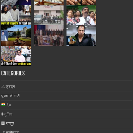
Categories
⚠️ क्राइम
घुरुवा की माटी
देश
🌐 दुनिया
🏢 रायपुर
📍 छत्तीसगढ़