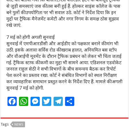
से जुड़ी समस्याएं जस की तस बनी हुई हैं. होल्कर साइंस कॉलेज के पास
बने पुलों की उपयोगिता पर भी सवाल उठे. कोर्ट ने निर्देश दिया कि इन
मुद्दों पर ट्रैफिक मैनेजमेंट कमेटी और नगर निगम के समक्ष ठोस सुझाव
रखे जाएं.
7 मई को होगी अगली सुनवाई
सुनवाई में एमपीआरडीसी और आईडीए को पक्षकार बनाने की मांग भी
उठी. इसके अलावा सर्विस रोड की खराब हालत, अनियमित बस स्टॉप
और वीआईपी मूवमेंट के दौरान ट्रैफिक प्रबंधन को लेकर भी चिंता जताई
गई. ट्रैफिक स्टाफ की कमी का मुद्दा भी सामने आया. एडिशनल एडवोकेट
जनरल राहुल सेठी ने सभी विभागों के बीच समन्वय बैठक कर रिपोर्ट
पेश करने का प्रस्ताव रखा. कोर्ट ने संबंधित विभागों को स्थल निरीक्षण
कर व्यावहारिक समाधान प्रस्तुत करने के निर्देश दिए हैं. मामले की अगली
सुनवाई 7 मई को होगी.
F
W
M
T
T
S
a
h
e
w
el
h
c
at
ss
itt
e
ar
Tags
NEWS
e
s
e
e
g
e