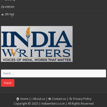
📺 मनोरंजन
🔥 टॉप न्यूज़
🏠 Home
|
ℹ️ About us
|
☎️ Contact us
|
📝 Privacy Policy
Copyright © 2025 | indiawriters.co.in | All Rights Reserved