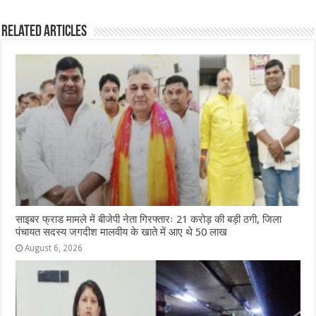
b
A
n
r
ra
Related Articles
o
p
g
m
o
p
e
k
r
साइबर फ्राड मामले में बीजेपी नेता गिरफ्तारः 21 करोड़ की बड़ी ठगी, जिला
पंचायत सदस्य जगदीश मालवीय के खाते में आए थे 50 लाख
August 6, 2026